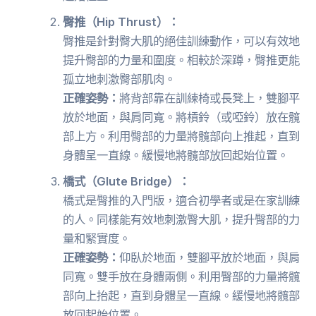
臀推（Hip Thrust）：
臀推是針對臀大肌的絕佳訓練動作，可以有效地
提升臀部的力量和圍度。相較於深蹲，臀推更能
孤立地刺激臀部肌肉。
正確姿勢：
將背部靠在訓練椅或長凳上，雙腳平
放於地面，與肩同寬。將槓鈴（或啞鈴）放在髖
部上方。利用臀部的力量將髖部向上推起，直到
身體呈一直線。緩慢地將髖部放回起始位置。
橋式（Glute Bridge）：
橋式是臀推的入門版，適合初學者或是在家訓練
的人。同樣能有效地刺激臀大肌，提升臀部的力
量和緊實度。
正確姿勢：
仰臥於地面，雙腳平放於地面，與肩
同寬。雙手放在身體兩側。利用臀部的力量將髖
部向上抬起，直到身體呈一直線。緩慢地將髖部
放回起始位置。