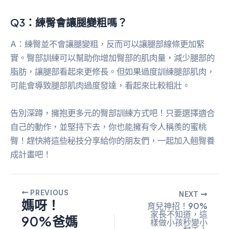
Q3：練臀會讓腿變粗嗎？
A：練臀並不會讓腿變粗，反而可以讓腿部線條更加緊
實。臀部訓練可以幫助你增加臀部的肌肉量，減少腿部的
脂肪，讓腿部看起來更修長。但如果過度訓練腿部肌肉，
可能會導致腿部肌肉過度發達，看起來比較粗壯。
告別深蹲，擁抱更多元的臀部訓練方式吧！只要選擇適合
自己的動作，並堅持下去，你也能擁有令人稱羨的蜜桃
臀！趕快將這些秘技分享給你的朋友們，一起加入翹臀養
成計畫吧！
PREVIOUS
NEXT
媽呀！
育兒神招！90%
家長不知道，這
90%爸媽
樣做小孩秒變小