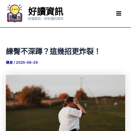
跳
好讀資訊
至
Mai
主
好讀資訊，好好讀的資訊
要
Men
內
容
練臀不深蹲？這幾招更炸裂！
健身
/
2025-06-29