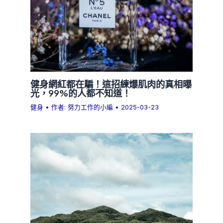
健身網紅都在騙！這招練爆肌肉的真相曝
光，99%的人都不知道！
健身
• 作者:
努力工作的小編
•
2025-03-23