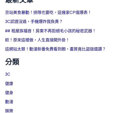
京站美食暴動！排隊也要吃，這幾家CP值爆表！
3C認證沒過，手機爆炸我負責？
## 租屋族福音！房東不再拒絕毛小孩的秘密武器！
欸！原來這樣做，人生直接開外掛！
這網站太狠！動漫新番免費看到飽，畫質竟比盜版還讚？
分類
3C
健康
健身
動漫
娛樂