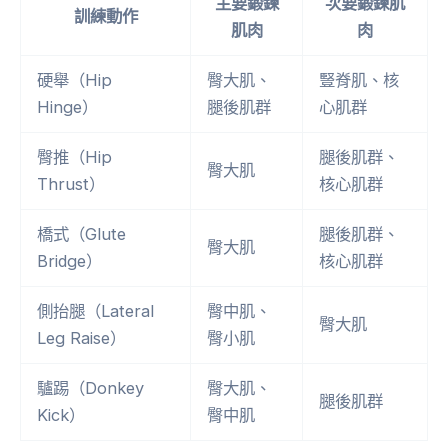
主要鍛鍊
次要鍛鍊肌
訓練動作
肌肉
肉
硬舉（Hip
臀大肌、
豎脊肌、核
Hinge）
腿後肌群
心肌群
臀推（Hip
腿後肌群、
臀大肌
Thrust）
核心肌群
橋式（Glute
腿後肌群、
臀大肌
Bridge）
核心肌群
側抬腿（Lateral
臀中肌、
臀大肌
Leg Raise）
臀小肌
驢踢（Donkey
臀大肌、
腿後肌群
Kick）
臀中肌