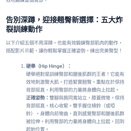
告別深蹲，迎接翹臀新選擇：五大炸
裂訓練動作
以下介紹五個不用深蹲，也能有效鍛鍊臀部肌肉的動作，
搭配影片示範，讓你輕鬆掌握正確姿勢，練出完美臀型！
硬舉（Hip Hinge）：
硬舉絕對是訓練臀部和腿後肌群的王者！它能有
效地刺激臀大肌，打造緊實翹臀。重點在於保持
背部挺直，利用臀部的力量將身體向上拉起。
正確姿勢：
雙腳與肩同寬站立，膝蓋微彎。保持
背部挺直，核心收緊。雙手握住槓鈴（或啞
鈴），身體向前彎曲，直到感覺臀部和腿後肌群
被拉伸。利用臀部的力量將身體向上拉起，回到
起始位置。