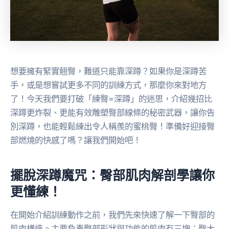
想要擁有緊實翹臀，難道只能靠深蹲？如果你是深蹲苦
手，或是想嘗試更多不同的訓練方式，那麼你來對地方
了！今天我們要打破「練臀=深蹲」的迷思，介紹幾招比
深蹲更炸裂、更能有效雕塑臀部線條的秘密武器，讓你告
別深蹲，也能輕鬆練出令人稱羨的蜜桃臀！準備好迎接臀
部燃燒的快感了嗎？讓我們開始吧！
擺脫深蹲魔咒：臀部肌肉解剖學讓你
更懂練！
在開始介紹訓練動作之前，我們先來快速了解一下臀部的
肌肉構造。主要負責臀部形狀與功能的肌肉有三塊：臀大