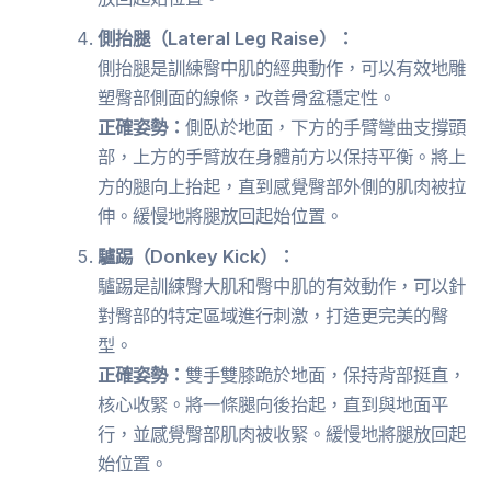
側抬腿（Lateral Leg Raise）：
側抬腿是訓練臀中肌的經典動作，可以有效地雕
塑臀部側面的線條，改善骨盆穩定性。
正確姿勢：
側臥於地面，下方的手臂彎曲支撐頭
部，上方的手臂放在身體前方以保持平衡。將上
方的腿向上抬起，直到感覺臀部外側的肌肉被拉
伸。緩慢地將腿放回起始位置。
驢踢（Donkey Kick）：
驢踢是訓練臀大肌和臀中肌的有效動作，可以針
對臀部的特定區域進行刺激，打造更完美的臀
型。
正確姿勢：
雙手雙膝跪於地面，保持背部挺直，
核心收緊。將一條腿向後抬起，直到與地面平
行，並感覺臀部肌肉被收緊。緩慢地將腿放回起
始位置。