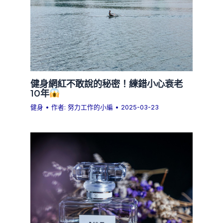
健身網紅不敢說的秘密！練錯小心衰老
10年
健身
• 作者:
努力工作的小編
•
2025-03-23