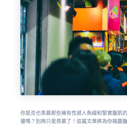
你是否也羨慕那些擁有性感人魚線和緊實腹肌
擾嗎？別再只是羨慕了！這篇文章將為你揭露