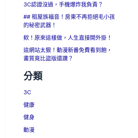
3C認證沒過，手機爆炸我負責？
## 租屋族福音！房東不再拒絕毛小孩
的秘密武器！
欸！原來這樣做，人生直接開外掛！
這網站太狠！動漫新番免費看到飽，
畫質竟比盜版還讚？
分類
3C
健康
健身
動漫