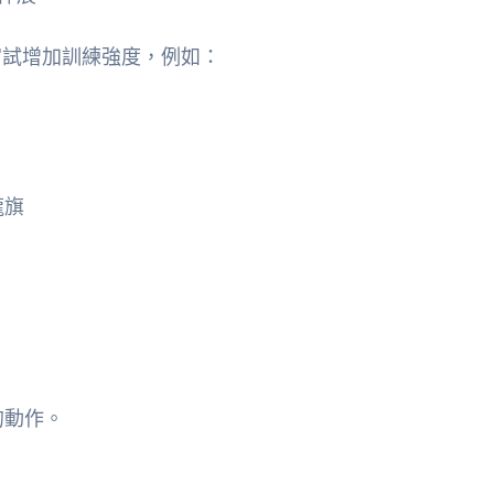
嘗試增加訓練強度，例如：
龍旗
的動作。