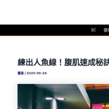
跳
至
主
要
3C
健
內
容
練出人魚線！腹肌速成秘
健身
/
2025-06-26