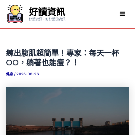
跳
好讀資訊
至
Mai
主
好讀資訊，好好讀的資訊
要
Men
內
容
練出腹肌超簡單！專家：每天一杯
OO，躺著也能瘦？！
健身
/
2025-06-26