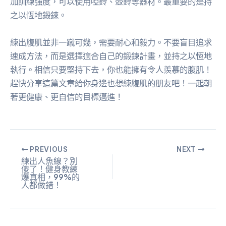
加訓練強度，可以使用啞鈴、壺鈴等器材。最重要的是持
之以恆地鍛鍊。
練出腹肌並非一蹴可幾，需要耐心和毅力。不要盲目追求
速成方法，而是選擇適合自己的鍛鍊計畫，並持之以恆地
執行。相信只要堅持下去，你也能擁有令人羨慕的腹肌！
趕快分享這篇文章給你身邊也想練腹肌的朋友吧！一起朝
著更健康、更自信的目標邁進！
PREVIOUS
NEXT
練出人魚線？別
傻了！健身教練
爆真相，99%的
人都做錯！