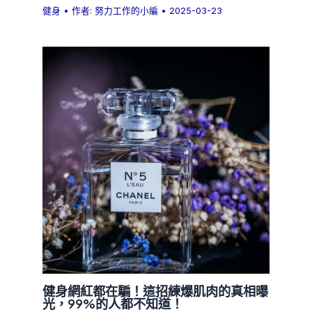
健身
• 作者:
努力工作的小編
•
2025-03-23
健身網紅都在騙！這招練爆肌肉的真相曝
光，99%的人都不知道！