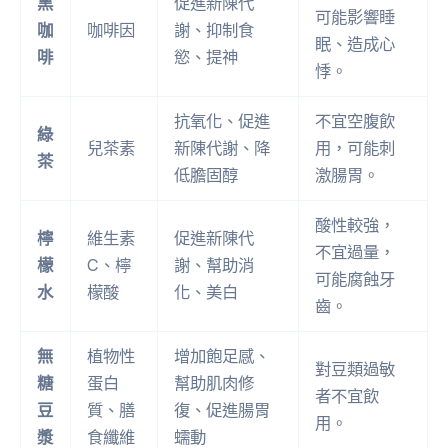
黑
促進新陳代
可能影響睡
咖
咖啡因
謝、抑制食
眠、造成心
啡
慾、提神
悸。
抗氧化、促進
不宜空腹飲
綠
兒茶素
新陳代謝、降
用，可能刺
茶
低膽固醇
激腸胃。
酸性較強，
檸
維生素
促進新陳代
不宜過量，
檬
C、檸
謝、幫助消
可能腐蝕牙
水
檬酸
化、美白
齒。
無
植物性
增加飽足感、
對豆類過敏
糖
蛋白
幫助肌肉修
者不宜飲
豆
質、膳
復、促進腸胃
用。
漿
食纖維
蠕動