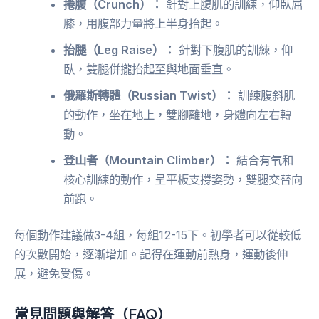
捲腹（Crunch）：
針對上腹肌的訓練，仰臥屈
膝，用腹部力量將上半身抬起。
抬腿（Leg Raise）：
針對下腹肌的訓練，仰
臥，雙腿併攏抬起至與地面垂直。
俄羅斯轉體（Russian Twist）：
訓練腹斜肌
的動作，坐在地上，雙腳離地，身體向左右轉
動。
登山者（Mountain Climber）：
結合有氧和
核心訓練的動作，呈平板支撐姿勢，雙腿交替向
前跑。
每個動作建議做3-4組，每組12-15下。初學者可以從較低
的次數開始，逐漸增加。記得在運動前熱身，運動後伸
展，避免受傷。
常見問題與解答（FAQ）