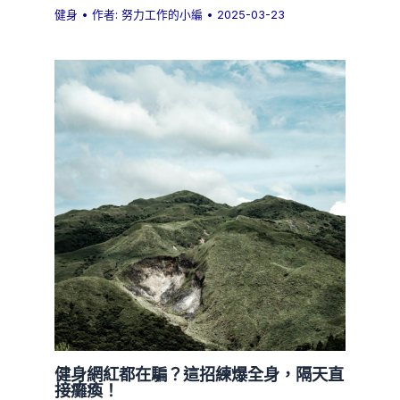
健身
• 作者:
努力工作的小編
•
2025-03-23
健身網紅都在騙？這招練爆全身，隔天直
接癱瘓！