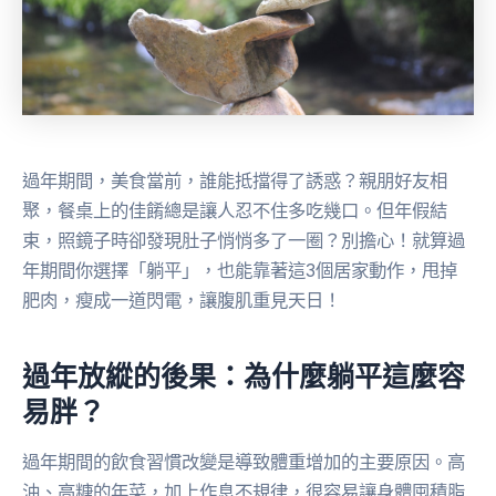
過年期間，美食當前，誰能抵擋得了誘惑？親朋好友相
聚，餐桌上的佳餚總是讓人忍不住多吃幾口。但年假結
束，照鏡子時卻發現肚子悄悄多了一圈？別擔心！就算過
年期間你選擇「躺平」，也能靠著這3個居家動作，甩掉
肥肉，瘦成一道閃電，讓腹肌重見天日！
過年放縱的後果：為什麼躺平這麼容
易胖？
過年期間的飲食習慣改變是導致體重增加的主要原因。高
油、高糖的年菜，加上作息不規律，很容易讓身體囤積脂