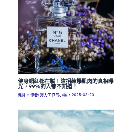
健身網紅都在騙！這招練爆肌肉的真相曝
光，99%的人都不知道！
健身
• 作者:
努力工作的小編
•
2025-03-23