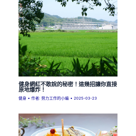
健身網紅不敢說的秘密！這幾招讓你直接
原地爆炸！
健身
• 作者:
努力工作的小編
•
2025-03-23