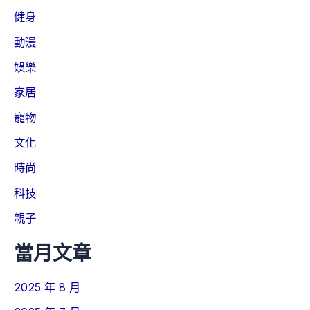
健身
動漫
娛樂
家居
寵物
文化
時尚
科技
親子
當月文章
2025 年 8 月