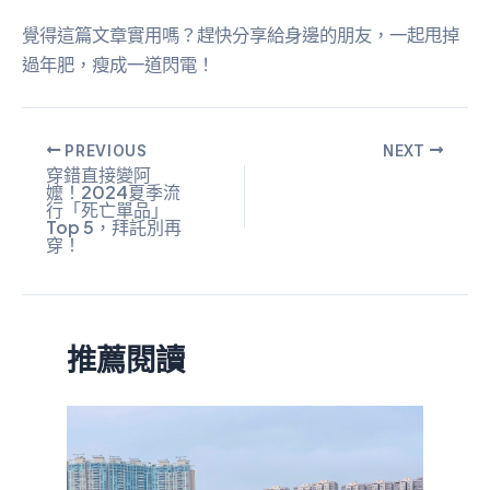
覺得這篇文章實用嗎？趕快分享給身邊的朋友，一起甩掉
過年肥，瘦成一道閃電！
PREVIOUS
NEXT
穿錯直接變阿
嬤！2024夏季流
行「死亡單品」
Top 5，拜託別再
穿！
推薦閱讀