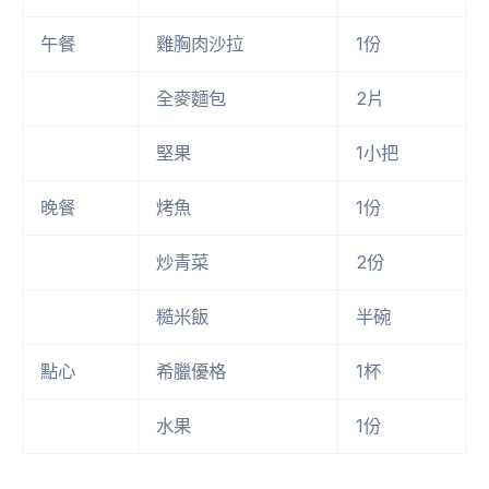
午餐
雞胸肉沙拉
1份
全麥麵包
2片
堅果
1小把
晚餐
烤魚
1份
炒青菜
2份
糙米飯
半碗
點心
希臘優格
1杯
水果
1份