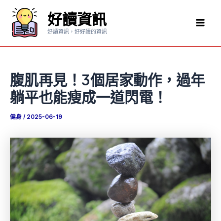
跳
好讀資訊
至
Mai
主
好讀資訊，好好讀的資訊
要
Men
內
容
腹肌再見！3個居家動作，過年
躺平也能瘦成一道閃電！
健身
/
2025-06-19