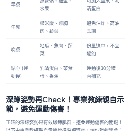
燕麥粥、雞蛋、
可加入堅果、乳
早餐
水果
清蛋白
糙米飯、雞胸
避免油炸、高油
午餐
肉、蔬菜
烹調
地瓜、魚肉、蔬
份量適中，不宜
晚餐
菜
過飽
點心 (運
乳清蛋白、茶葉
運動後30分鐘
動後)
蛋、香蕉
內補充
深蹲姿勢再Check！專業教練親自示
範，避免運動傷害！
正確的深蹲姿勢是有效鍛鍊肌群、避免運動傷害的關鍵！
以下由專業教練親自示範標準深蹲姿勢，讓你輕鬆學會：