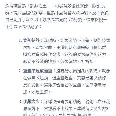
深蹲被譽為「訓練之王」，可以有效鍛鍊臀部、腿部肌
群，提高基礎代謝率。但為什麼有些人深蹲後，反而覺得
自己更胖了呢？以下幾點是常見的NG行為，快來檢視一
下你是不是也犯了：
姿勢錯誤：
深蹲時，如果姿勢不正確，例如膝蓋
內扣、背部彎曲，不僅無法有效鍛鍊目標肌群，
還容易造成運動傷害。錯誤的姿勢讓你用錯力，
練到不該練的地方，效果當然大打折扣。
重量不足或過重：
沒有給肌肉足夠的刺激，就像
在做無效運動！但重量過重，又容易姿勢跑掉，
反而受傷。選擇適合自己的重量，循序漸進增
加，才是王道。
次數太少：
深蹲也是需要累積的！偶爾心血來潮
做個幾下，當然看不出效果。建議每次至少做3
組，每組12-15下，才能達到訓練效果。