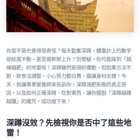
你是不是也覺得很奇怪？每天勤奮深蹲，體重計上的數字
卻紋風不動，甚至還默默上升？別懷疑，你可能踩到「越
練越肥」的地雷啦！深蹲雖然是個好運動，但如果方法不
對、飲食沒調整，小心努力都白費，還讓身材走樣！今
天，就讓專業營養師來告訴你，深蹲減肥失敗的真正原
因，以及如何正確深蹲、吃對東西，讓你擺脫「深蹲越蹲
越腫」的魔咒，成功瘦下來！
深蹲沒效？先檢視你是否中了這些地
雷！