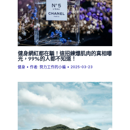
健身網紅都在騙！這招練爆肌肉的真相曝
光，99%的人都不知道！
健身
• 作者:
努力工作的小編
•
2025-03-23