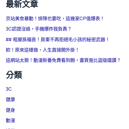
最新文章
京站美食暴動！排隊也要吃，這幾家CP值爆表！
3C認證沒過，手機爆炸我負責？
## 租屋族福音！房東不再拒絕毛小孩的秘密武器！
欸！原來這樣做，人生直接開外掛！
這網站太狠！動漫新番免費看到飽，畫質竟比盜版還讚？
分類
3C
健康
健身
動漫