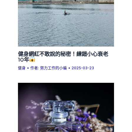
健身網紅不敢說的秘密！練錯小心衰老
10年
健身
• 作者:
努力工作的小編
•
2025-03-23