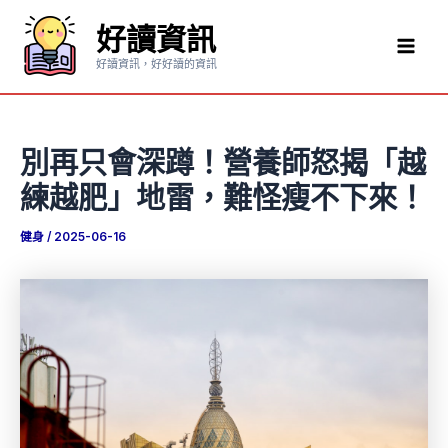
跳
好讀資訊
至
Mai
主
好讀資訊，好好讀的資訊
要
Men
內
容
別再只會深蹲！營養師怒揭「越
練越肥」地雷，難怪瘦不下來！
健身
/
2025-06-16