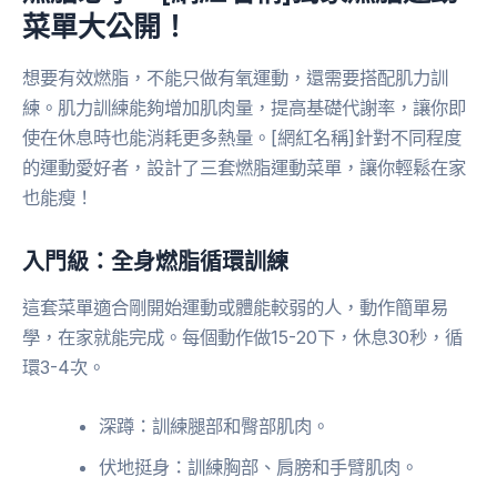
菜單大公開！
想要有效燃脂，不能只做有氧運動，還需要搭配肌力訓
練。肌力訓練能夠增加肌肉量，提高基礎代謝率，讓你即
使在休息時也能消耗更多熱量。[網紅名稱]針對不同程度
的運動愛好者，設計了三套燃脂運動菜單，讓你輕鬆在家
也能瘦！
入門級：全身燃脂循環訓練
這套菜單適合剛開始運動或體能較弱的人，動作簡單易
學，在家就能完成。每個動作做15-20下，休息30秒，循
環3-4次。
深蹲：訓練腿部和臀部肌肉。
伏地挺身：訓練胸部、肩膀和手臂肌肉。