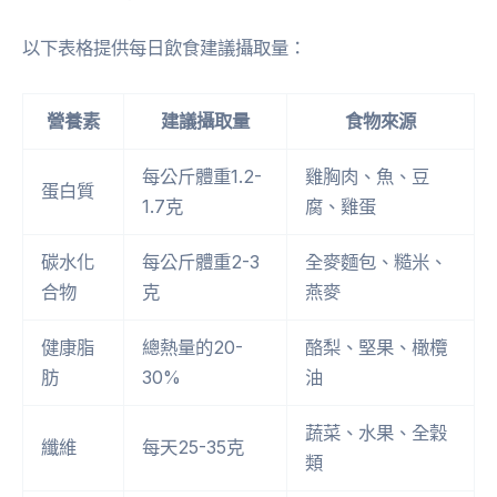
以下表格提供每日飲食建議攝取量：
營養素
建議攝取量
食物來源
每公斤體重1.2-
雞胸肉、魚、豆
蛋白質
1.7克
腐、雞蛋
碳水化
每公斤體重2-3
全麥麵包、糙米、
合物
克
燕麥
健康脂
總熱量的20-
酪梨、堅果、橄欖
肪
30%
油
蔬菜、水果、全穀
纖維
每天25-35克
類