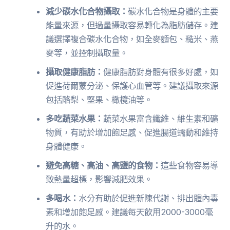
減少碳水化合物攝取：
碳水化合物是身體的主要
能量來源，但過量攝取容易轉化為脂肪儲存。建
議選擇複合碳水化合物，如全麥麵包、糙米、燕
麥等，並控制攝取量。
攝取健康脂肪：
健康脂肪對身體有很多好處，如
促進荷爾蒙分泌、保護心血管等。建議攝取來源
包括酪梨、堅果、橄欖油等。
多吃蔬菜水果：
蔬菜水果富含纖維、維生素和礦
物質，有助於增加飽足感、促進腸道蠕動和維持
身體健康。
避免高糖、高油、高鹽的食物：
這些食物容易導
致熱量超標，影響減肥效果。
多喝水：
水分有助於促進新陳代謝、排出體內毒
素和增加飽足感。建議每天飲用2000-3000毫
升的水。