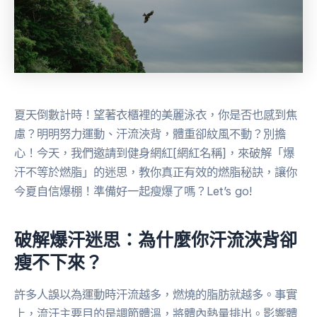
夏天倒數計時！望著衣櫃裡的美麗泳衣，你是否也感到焦
慮？明明努力運動、汗流浹背，體重卻紋風不動？別擔
心！今天，我們邀請到健身網紅[網紅名稱]，來破解「爆
汗不等於燃脂」的迷思，教你真正有效的燃脂秘訣，讓你
今夏自信爆棚！準備好一起瘦爆了嗎？Let’s go!
破解爆汗迷思：為什麼你汗流浹背卻
瘦不下來？
許多人誤以為運動時汗流越多，燃燒的脂肪就越多。事實
上，流汗主要目的是調節體溫，將體內熱量排出。影響體