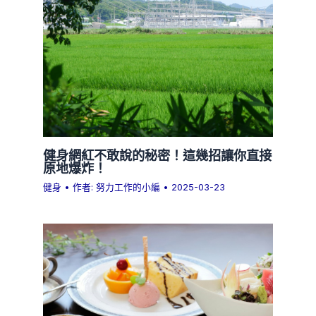
健身網紅不敢說的秘密！這幾招讓你直接
原地爆炸！
健身
• 作者:
努力工作的小編
•
2025-03-23