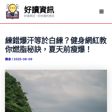
跳
好讀資訊
至
Mai
主
好讀資訊，好好讀的資訊
要
Men
內
容
練錯爆汗等於白練？健身網紅教
你燃脂秘訣，夏天前瘦爆！
健身
/
2025-06-09