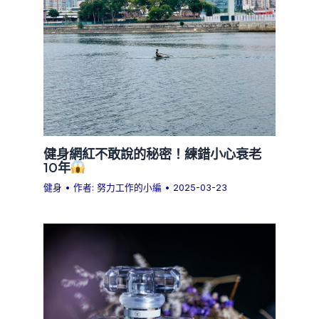
健身網紅不敢說的秘密！練錯小心衰老
10年
健身
• 作者:
努力工作的小編
•
2025-03-23