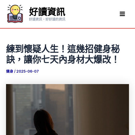
跳
好讀資訊
至
Mai
主
好讀資訊，好好讀的資訊
要
Men
內
容
練到懷疑人生！這幾招健身秘
訣，讓你七天內身材大爆改！
健身
/
2025-06-07