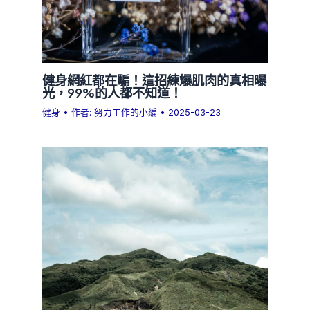
健身網紅都在騙！這招練爆肌肉的真相曝
光，99%的人都不知道！
健身
• 作者:
努力工作的小編
•
2025-03-23