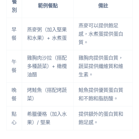
餐
範例餐點
備註
別
燕麥可以提供飽足
早
燕麥粥（加入堅果
感，水煮蛋提供蛋白
餐
和水果）+ 水煮蛋
質。
雞胸肉沙拉（搭配
雞胸肉提供蛋白質，
午
多種蔬菜）+ 橄欖
蔬菜提供纖維質和維
餐
油醋
生素。
晚
烤鮭魚（搭配烤蔬
鮭魚提供優質蛋白質
餐
菜）
和不飽和脂肪酸。
點
希臘優格（加入水
提供額外的蛋白質和
心
果）/ 堅果
飽足感。