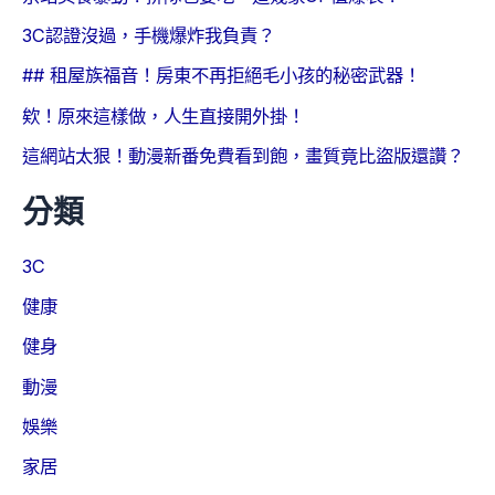
3C認證沒過，手機爆炸我負責？
## 租屋族福音！房東不再拒絕毛小孩的秘密武器！
欸！原來這樣做，人生直接開外掛！
這網站太狠！動漫新番免費看到飽，畫質竟比盜版還讚？
分類
3C
健康
健身
動漫
娛樂
家居