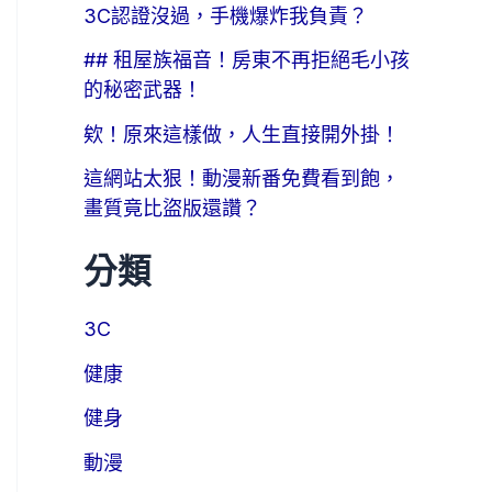
3C認證沒過，手機爆炸我負責？
## 租屋族福音！房東不再拒絕毛小孩
的秘密武器！
欸！原來這樣做，人生直接開外掛！
這網站太狠！動漫新番免費看到飽，
畫質竟比盜版還讚？
分類
3C
健康
健身
動漫