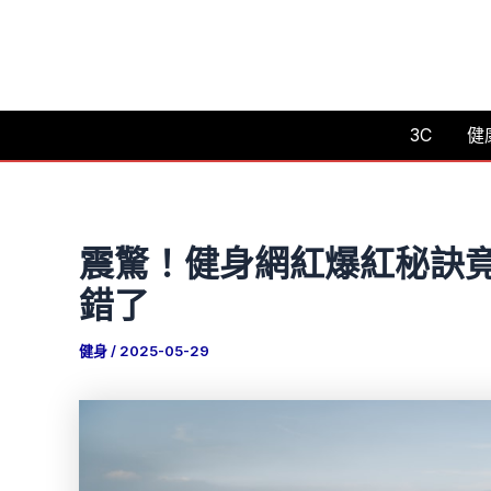
跳
至
主
要
3C
健
內
容
震驚！健身網紅爆紅秘訣竟
錯了
健身
/
2025-05-29