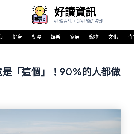
好讀資訊
好讀資訊，好好讀的資訊
康
健身
動漫
娛樂
家居
寵物
文化
時
是「這個」！90%的人都做