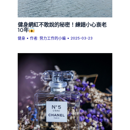
健身網紅不敢說的秘密！練錯小心衰老
10年
健身
• 作者:
努力工作的小編
•
2025-03-23