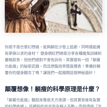
你是不是也曾幻想過，能夠躺在沙發上追劇，同時還能擁
有夢寐以求的身材？ 健身網紅們總是分享各種魔鬼訓練和
嚴格飲食，但他們絕對不會告訴你，其實還有一招「躺著
也能瘦」的秘密武器，而且燃脂效率簡直爆表！準備好顛
覆你的健身觀念了嗎？讓我們一起揭開這個神秘面紗！
顛覆想像！躺瘦的科學原理是什麼？
「躺著也能瘦」聽起來像是天方夜譚，但其實背後有紮實
的科學依據。 這裡指的並非完全靜止不動，而是透過「非