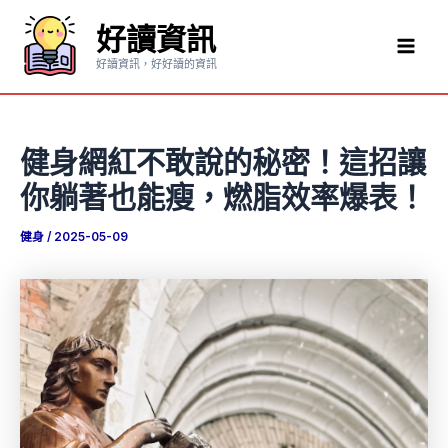
跳
好讀資訊
至
Mai
主
好讀資訊，好好讀的資訊
要
Men
內
容
健身網紅不敢說的秘密！這招讓
你躺著也能瘦，燃脂效率爆表！
健身
/
2025-05-09