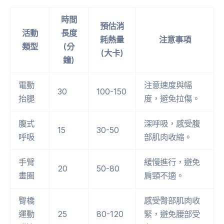
時間
預估消
活動
長度
耗熱量
注意事項
類型
(分
(大卡)
鐘)
電動
注意速度與幅
30
100-150
抬腿
度，避免拉傷。
腹式
深呼吸，感受腹
15
30-50
呼吸
部肌肉收縮。
手臂
緩慢進行，避免
20
50-80
畫圈
肩頸不適。
臀橋
感受臀部肌肉收
運動
25
80-120
緊，避免腰部受