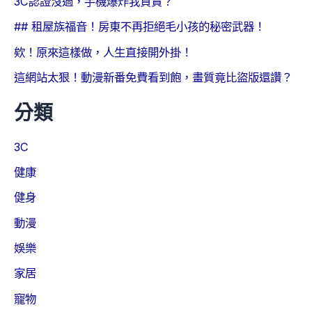
3C認證沒過，手機爆炸我負責？
## 租屋族福音！房東不再拒絕毛小孩的秘密武器！
欸！原來這樣做，人生直接開外掛！
這網站太狠！動漫新番免費看到飽，畫質竟比盜版還讚？
分類
3C
健康
健身
動漫
娛樂
家居
寵物