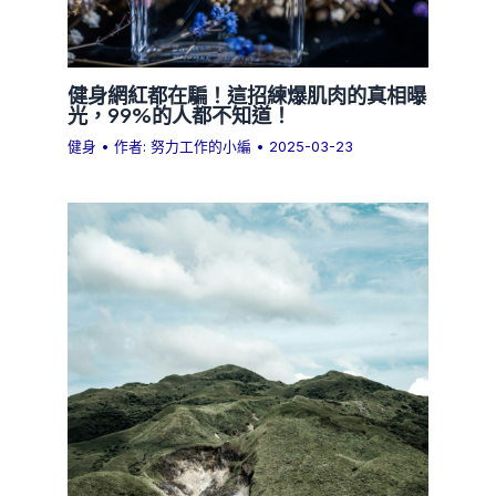
健身網紅都在騙！這招練爆肌肉的真相曝
光，99%的人都不知道！
健身
• 作者:
努力工作的小編
•
2025-03-23