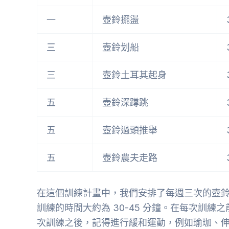
一
壺鈴擺盪
三
壺鈴划船
三
壺鈴土耳其起身
五
壺鈴深蹲跳
五
壺鈴過頭推舉
五
壺鈴農夫走路
在這個訓練計畫中，我們安排了每週三次的壺
訓練的時間大約為 30-45 分鐘。在每次訓
次訓練之後，記得進行緩和運動，例如瑜珈、