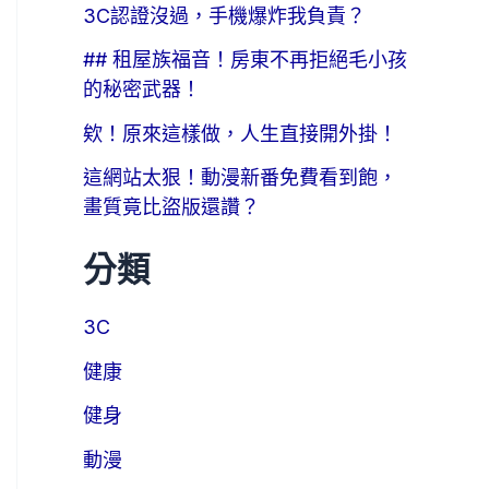
3C認證沒過，手機爆炸我負責？
## 租屋族福音！房東不再拒絕毛小孩
的秘密武器！
欸！原來這樣做，人生直接開外掛！
這網站太狠！動漫新番免費看到飽，
畫質竟比盜版還讚？
分類
3C
健康
健身
動漫