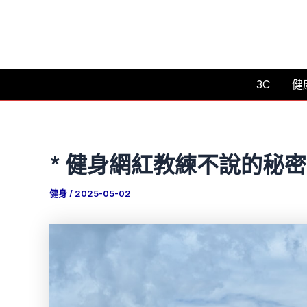
跳
至
主
要
3C
健
內
容
* 健身網紅教練不說的秘
健身
/
2025-05-02