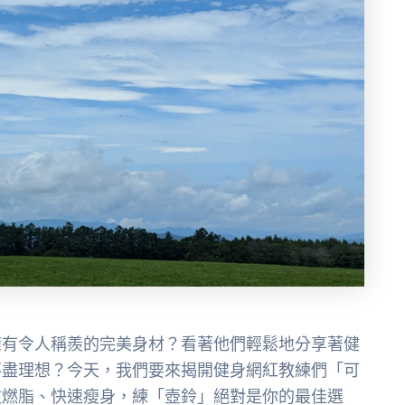
擁有令人稱羨的完美身材？看著他們輕鬆地分享著健
不盡理想？今天，我們要來揭開健身網紅教練們「可
效燃脂、快速瘦身，練「壺鈴」絕對是你的最佳選