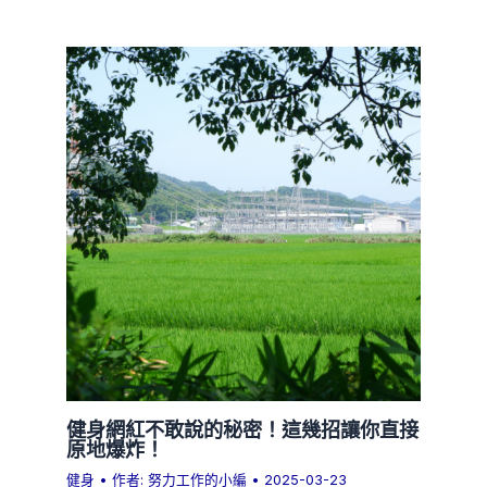
健身網紅不敢說的秘密！這幾招讓你直接
原地爆炸！
健身
• 作者:
努力工作的小編
•
2025-03-23