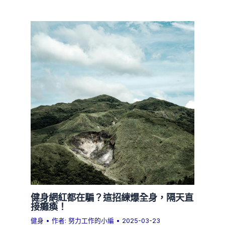
健身網紅都在騙？這招練爆全身，隔天直
接癱瘓！
健身
• 作者:
努力工作的小編
•
2025-03-23