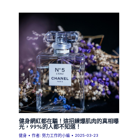
健身網紅都在騙！這招練爆肌肉的真相曝
光，99%的人都不知道！
健身
• 作者:
努力工作的小編
•
2025-03-23