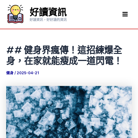
跳
好讀資訊
至
Mai
主
好讀資訊，好好讀的資訊
要
Men
內
容
## 健身界瘋傳！這招練爆全
身，在家就能瘦成一道閃電！
健身
/
2025-04-21