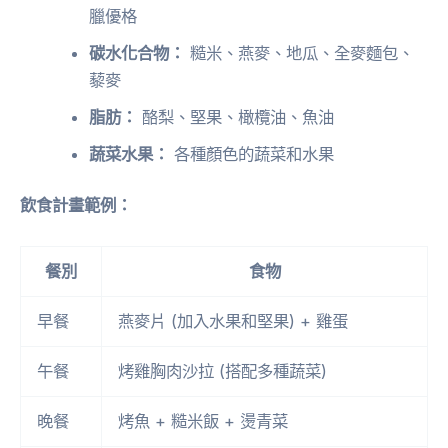
臘優格
碳水化合物：
糙米、燕麥、地瓜、全麥麵包、
藜麥
脂肪：
酪梨、堅果、橄欖油、魚油
蔬菜水果：
各種顏色的蔬菜和水果
飲食計畫範例：
餐別
食物
早餐
燕麥片 (加入水果和堅果) + 雞蛋
午餐
烤雞胸肉沙拉 (搭配多種蔬菜)
晚餐
烤魚 + 糙米飯 + 燙青菜