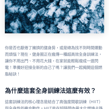
你是否也厭倦了擁擠的健身房，或是總為找不到時間運動
而煩惱？現在，健身圈正在瘋傳一種超高效全身訓練法，
讓你不用出門、不用花大錢，在家就能輕鬆瘦成一道閃
電！準備好迎接全新的自己了嗎？讓我們一起揭開這個燃
脂秘訣！
為什麼這套全身訓練法這麼有效？
這套訓練法的核心理念是結合了高強度間歇訓練（HIIT）
與全身性的複合動作。HIIT能在短時間內最大化燃燒卡路