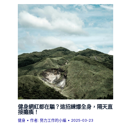
健身網紅都在騙？這招練爆全身，隔天直
接癱瘓！
健身
• 作者:
努力工作的小編
•
2025-03-23