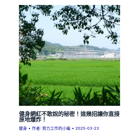
健身網紅不敢說的秘密！這幾招讓你直接
原地爆炸！
健身
• 作者:
努力工作的小編
•
2025-03-23