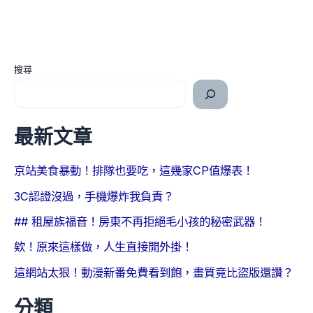
搜尋
最新文章
京站美食暴動！排隊也要吃，這幾家CP值爆表！
3C認證沒過，手機爆炸我負責？
## 租屋族福音！房東不再拒絕毛小孩的秘密武器！
欸！原來這樣做，人生直接開外掛！
這網站太狠！動漫新番免費看到飽，畫質竟比盜版還讚？
分類