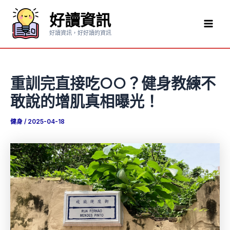
跳
好讀資訊
至
Mai
主
好讀資訊，好好讀的資訊
要
Men
內
容
重訓完直接吃OO？健身教練不
敢說的增肌真相曝光！
健身
/
2025-04-18