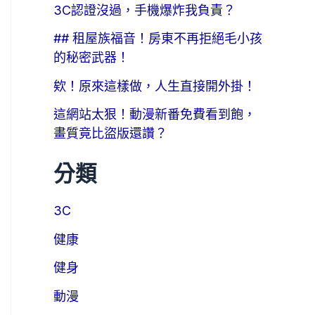
3C認證沒過，手機爆炸我負責？
## 租屋族福音！房東不再拒絕毛小孩
的秘密武器！
欸！原來這樣做，人生直接開外掛！
這網站太狠！動漫新番免費看到飽，
畫質竟比盜版還讚？
分類
3C
健康
健身
動漫