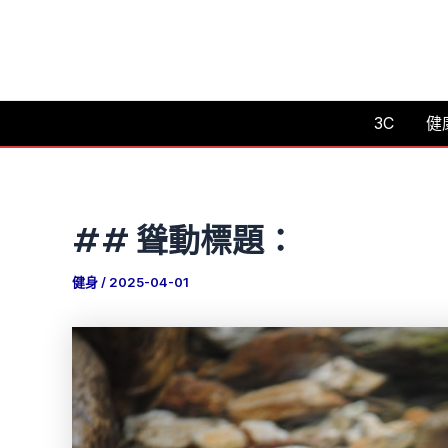
跳
至
主
要
3C
健
內
容
## 聳動標題：
健身
/
2025-04-01