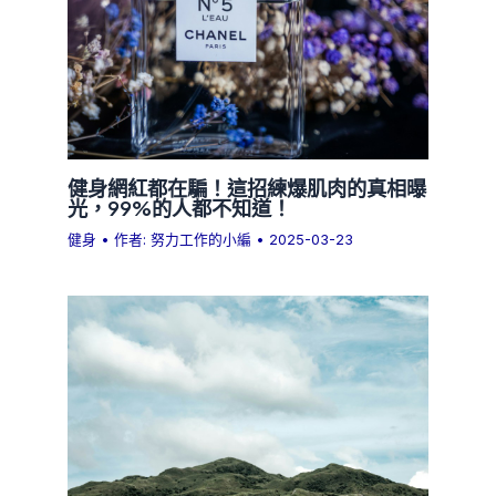
健身網紅都在騙！這招練爆肌肉的真相曝
光，99%的人都不知道！
健身
• 作者:
努力工作的小編
•
2025-03-23