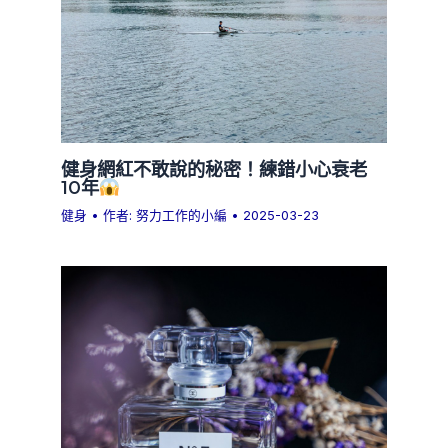
健身網紅不敢說的秘密！練錯小心衰老
10年
健身
• 作者:
努力工作的小編
•
2025-03-23