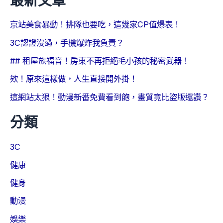
京站美食暴動！排隊也要吃，這幾家CP值爆表！
3C認證沒過，手機爆炸我負責？
## 租屋族福音！房東不再拒絕毛小孩的秘密武器！
欸！原來這樣做，人生直接開外掛！
這網站太狠！動漫新番免費看到飽，畫質竟比盜版還讚？
分類
3C
健康
健身
動漫
娛樂