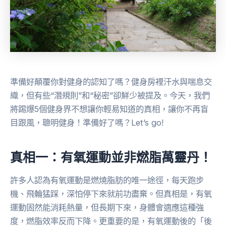
準備好顛覆你對健身的認知了嗎？健身房裡汗水與喘息交
織，但有些“潛規則”和“秘密”卻鮮少被提及。今天，我們
將踢爆5個健身界不想讓你輕易知道的真相，讓你不再盲
目跟風，聰明健身！準備好了嗎？Let’s go!
真相一：有氧運動並非燃脂萬靈丹！
許多人認為有氧運動是燃燒脂肪的唯一途徑，每天跑步
機、飛輪猛踩，深怕停下來就前功盡棄。但真相是，有氧
運動固然能消耗熱量，但長期下來，身體會適應這種強
度，燃脂效率反而下降。更重要的是，有氧運動後的「後