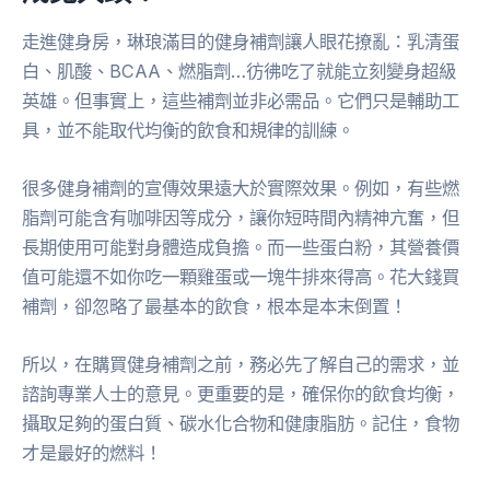
走進健身房，琳琅滿目的健身補劑讓人眼花撩亂：乳清蛋
白、肌酸、BCAA、燃脂劑…彷彿吃了就能立刻變身超級
英雄。但事實上，這些補劑並非必需品。它們只是輔助工
具，並不能取代均衡的飲食和規律的訓練。
很多健身補劑的宣傳效果遠大於實際效果。例如，有些燃
脂劑可能含有咖啡因等成分，讓你短時間內精神亢奮，但
長期使用可能對身體造成負擔。而一些蛋白粉，其營養價
值可能還不如你吃一顆雞蛋或一塊牛排來得高。花大錢買
補劑，卻忽略了最基本的飲食，根本是本末倒置！
所以，在購買健身補劑之前，務必先了解自己的需求，並
諮詢專業人士的意見。更重要的是，確保你的飲食均衡，
攝取足夠的蛋白質、碳水化合物和健康脂肪。記住，食物
才是最好的燃料！