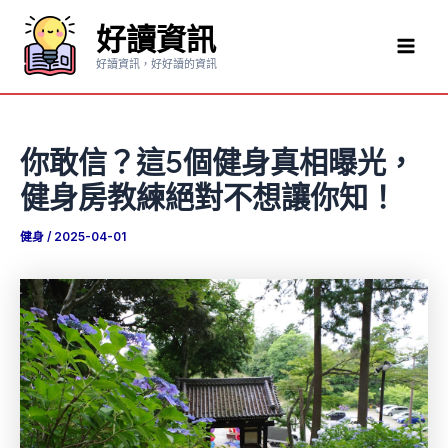
跳
好讀資訊
至
Mai
主
好讀資訊，好好讀的資訊
要
Men
內
容
你敢信？這5個健身真相曝光，
健身房教練絕對不想讓你知！
健身
/
2025-04-01