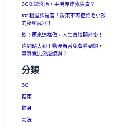
3C認證沒過，手機爆炸我負責？
## 租屋族福音！房東不再拒絕毛小孩
的秘密武器！
欸！原來這樣做，人生直接開外掛！
這網站太狠！動漫新番免費看到飽，
畫質竟比盜版還讚？
分類
3C
健康
健身
動漫