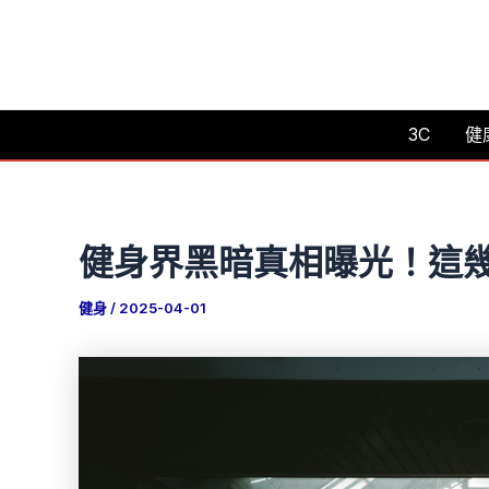
跳
至
主
要
3C
健
內
容
健身界黑暗真相曝光！這
健身
/
2025-04-01