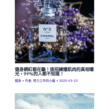
健身網紅都在騙！這招練爆肌肉的真相曝
光，99%的人都不知道！
健身
• 作者:
努力工作的小編
•
2025-03-23