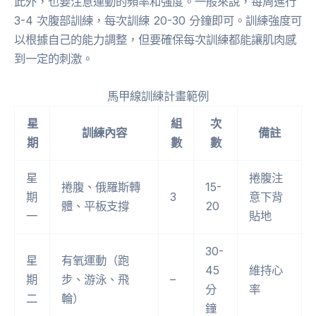
此外，也要注意運動的頻率和強度。一般來說，每周進行
3-4 次腹部訓練，每次訓練 20-30 分鐘即可。訓練強度可
以根據自己的能力調整，但要確保每次訓練都能讓肌肉感
到一定的刺激。
馬甲線訓練計畫範例
星
組
次
訓練內容
備註
期
數
數
星
捲腹注
捲腹、俄羅斯轉
15-
期
3
意下背
體、平板支撐
20
一
貼地
30-
星
有氧運動（跑
45
維持心
期
步、游泳、飛
–
分
率
二
輪）
鐘