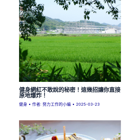
健身網紅不敢說的秘密！這幾招讓你直接
原地爆炸！
健身
• 作者:
努力工作的小編
•
2025-03-23