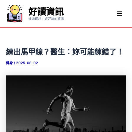
跳
好讀資訊
至
Mai
主
好讀資訊，好好讀的資訊
要
Men
內
容
練出馬甲線？醫生：妳可能練錯了！
健身
/
2025-08-02