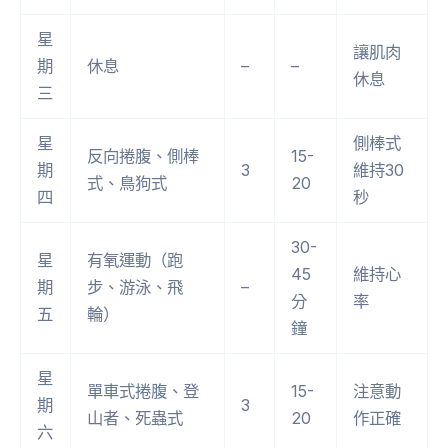
星
讓肌肉
期
休息
–
–
休息
三
星
側棒式
反向捲腹、側棒
15-
期
3
維持30
式、鳥狗式
20
四
秒
30-
星
有氧運動（跑
45
維持心
期
步、游泳、飛
–
分
率
五
輪）
鐘
星
單車式捲腹、登
15-
注意動
期
3
山者、死蟲式
20
作正確
六