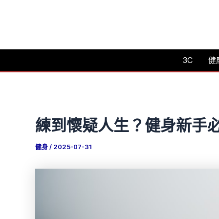
跳
至
主
要
3C
健
內
容
練到懷疑人生？健身新手
健身
/
2025-07-31