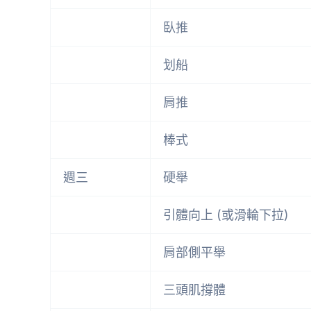
臥推
划船
肩推
棒式
週三
硬舉
引體向上 (或滑輪下拉)
肩部側平舉
三頭肌撐體