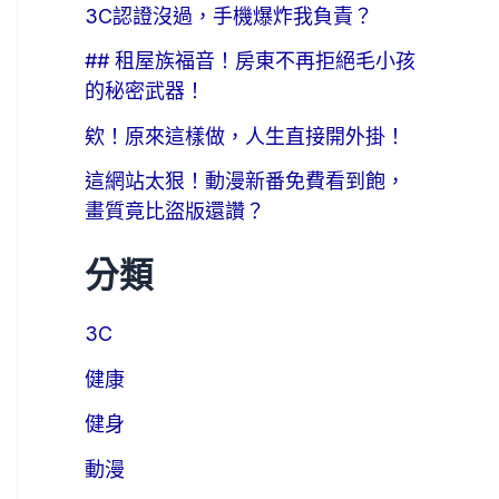
3C認證沒過，手機爆炸我負責？
## 租屋族福音！房東不再拒絕毛小孩
的秘密武器！
欸！原來這樣做，人生直接開外掛！
這網站太狠！動漫新番免費看到飽，
畫質竟比盜版還讚？
分類
3C
健康
健身
動漫