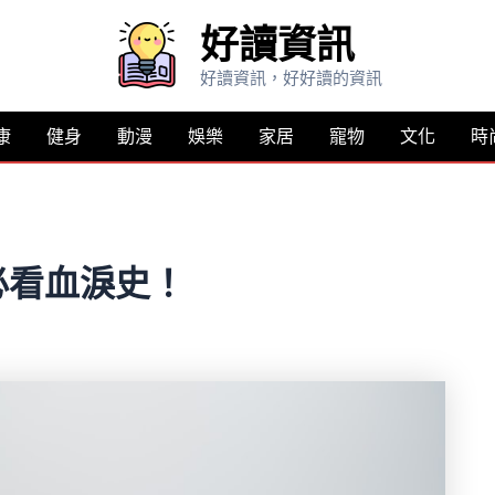
好讀資訊
好讀資訊，好好讀的資訊
康
健身
動漫
娛樂
家居
寵物
文化
時
必看血淚史！