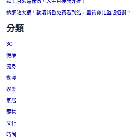
欸！原來這樣做，人生直接開外掛！
這網站太狠！動漫新番免費看到飽，畫質竟比盜版還讚？
分類
3C
健康
健身
動漫
娛樂
家居
寵物
文化
時尚