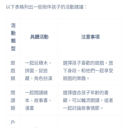
以下表格列出一些陪伴孩子的活動建議：
活
動
具體活動
注意事項
類
型
遊
一起玩積木、
選擇孩子喜歡的遊戲，放
戲
拼圖、捉迷
下身段，和他們一起享受
類
藏、角色扮演
遊戲的樂趣。
閱
一起閱讀繪
選擇適合孩子年齡的書
讀
本、故事書、
籍，可以輪流朗讀，或者
類
漫畫
一起討論故事情節。
戶