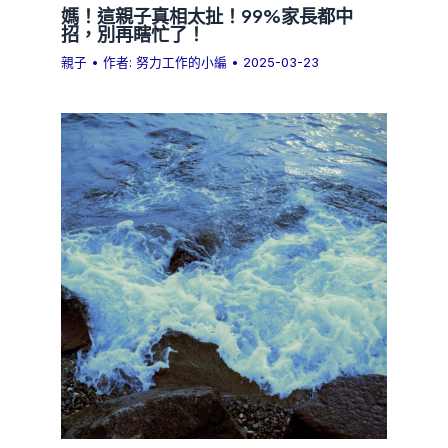
媽！這親子真相太扯！99%家長都中
招，別再瞎忙了！
親子
• 作者:
努力工作的小編
•
2025-03-23