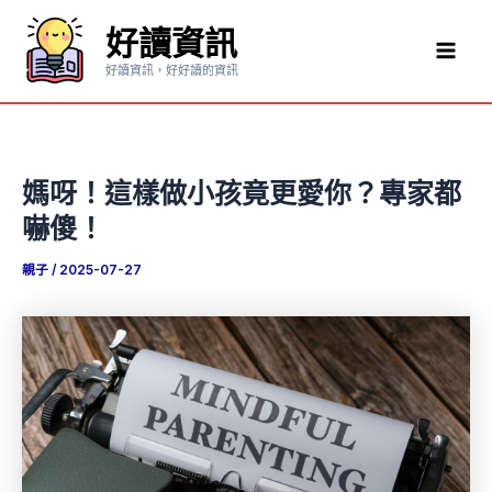
跳
好讀資訊
至
Mai
主
好讀資訊，好好讀的資訊
要
Men
內
容
媽呀！這樣做小孩竟更愛你？專家都
嚇傻！
親子
/
2025-07-27