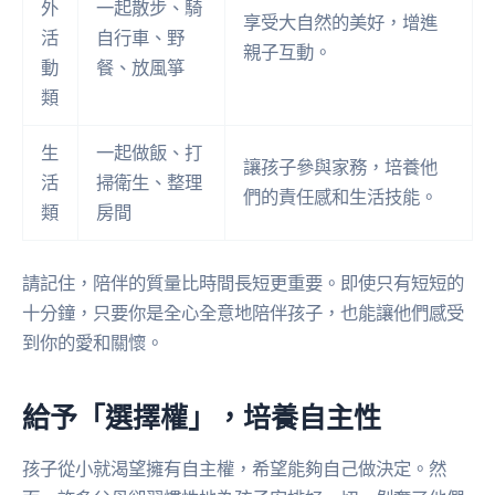
外
一起散步、騎
享受大自然的美好，增進
活
自行車、野
親子互動。
動
餐、放風箏
類
生
一起做飯、打
讓孩子參與家務，培養他
活
掃衛生、整理
們的責任感和生活技能。
類
房間
請記住，陪伴的質量比時間長短更重要。即使只有短短的
十分鐘，只要你是全心全意地陪伴孩子，也能讓他們感受
到你的愛和關懷。
給予「選擇權」，培養自主性
孩子從小就渴望擁有自主權，希望能夠自己做決定。然