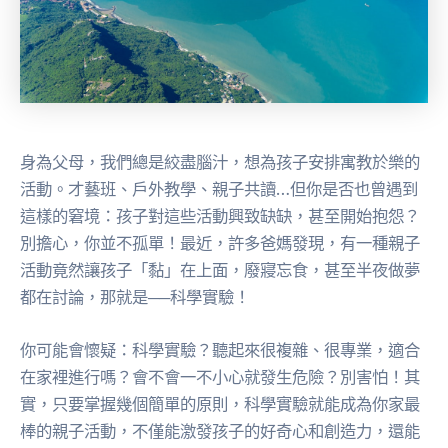
身為父母，我們總是絞盡腦汁，想為孩子安排寓教於樂的
活動。才藝班、戶外教學、親子共讀…但你是否也曾遇到
這樣的窘境：孩子對這些活動興致缺缺，甚至開始抱怨？
別擔心，你並不孤單！最近，許多爸媽發現，有一種親子
活動竟然讓孩子「黏」在上面，廢寢忘食，甚至半夜做夢
都在討論，那就是──科學實驗！
你可能會懷疑：科學實驗？聽起來很複雜、很專業，適合
在家裡進行嗎？會不會一不小心就發生危險？別害怕！其
實，只要掌握幾個簡單的原則，科學實驗就能成為你家最
棒的親子活動，不僅能激發孩子的好奇心和創造力，還能