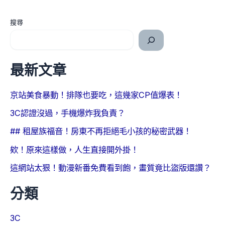
搜尋
最新文章
京站美食暴動！排隊也要吃，這幾家CP值爆表！
3C認證沒過，手機爆炸我負責？
## 租屋族福音！房東不再拒絕毛小孩的秘密武器！
欸！原來這樣做，人生直接開外掛！
這網站太狠！動漫新番免費看到飽，畫質竟比盜版還讚？
分類
3C