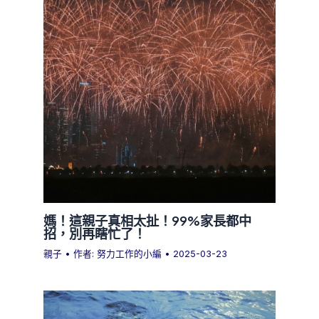
媽！這親子真相太扯！99%家長都中
招，別再瞎忙了！
親子
• 作者:
努力工作的小編
•
2025-03-23