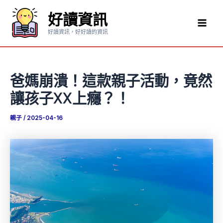
跳
好讀資訊
至
Mai
主
好讀資訊，好好讀的資訊
要
Men
內
容
爸媽崩潰！這款親子活動，竟然
讓孩子XX上癮？！
親子
/
2025-04-16