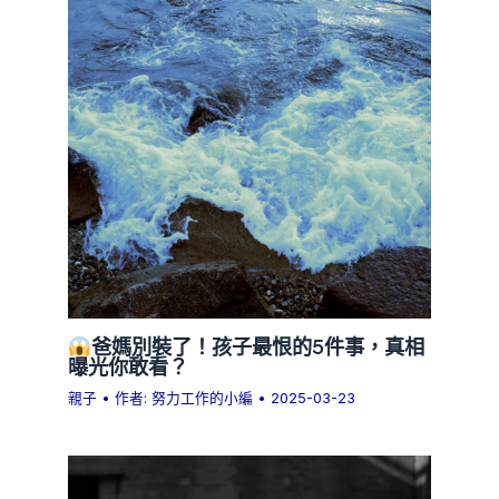
爸媽別裝了！孩子最恨的5件事，真相
曝光你敢看？
親子
• 作者:
努力工作的小編
•
2025-03-23