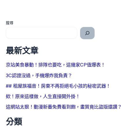
搜尋
最新文章
京站美食暴動！排隊也要吃，這幾家CP值爆表！
3C認證沒過，手機爆炸我負責？
## 租屋族福音！房東不再拒絕毛小孩的秘密武器！
欸！原來這樣做，人生直接開外掛！
這網站太狠！動漫新番免費看到飽，畫質竟比盜版還讚？
分類