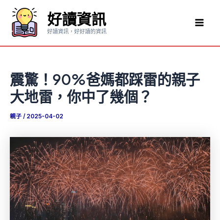
跳
好讀資訊
至
Mai
主
好讀資訊，好好讀的資訊
要
Men
內
容
震驚！90%爸媽都踩雷的親子
大地雷，你中了幾個？
親子
/
2025-04-02