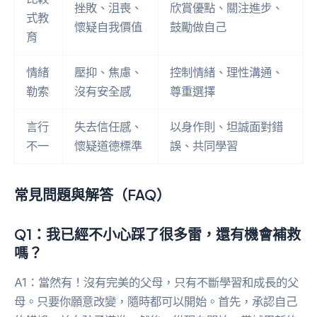
挫敗、沮喪、
欣賞優點、關注進步、
式教
懷疑自我價值
鼓勵做自己
育
情緒
壓抑、焦慮、
控制情緒、理性溝通、
勒索
沒有安全感
尊重選擇
言行
失去信任感、
以身作則、坦誠面對錯
不一
懷疑道德標準
誤、共同學習
常見問題與解答（FAQ）
Q1：我已經不小心踩了很多雷，還有機會補救
嗎？
A1：當然有！沒有完美的父母，只有不斷學習和成長的父
母。只要你願意改變，隨時都可以開始。首先，承認自己