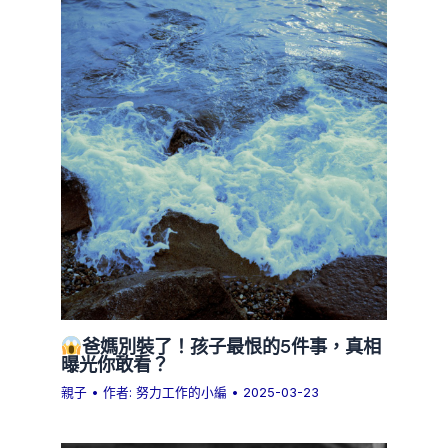
爸媽別裝了！孩子最恨的5件事，真相
曝光你敢看？
親子
• 作者:
努力工作的小編
•
2025-03-23