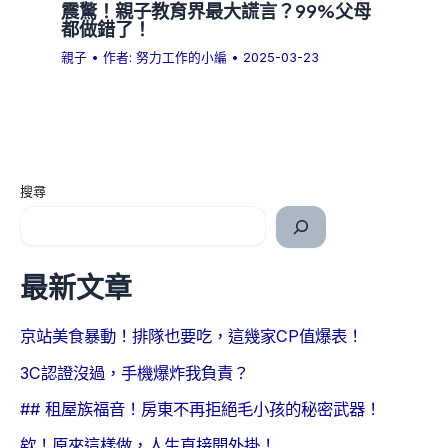
震驚！親子教育界最大謊言？99%父母
都做錯了！
親子
• 作者:
努力工作的小編
•
2025-03-23
搜尋
最新文章
京站美食暴動！排隊也要吃，這幾家CP值爆表！
3C認證沒過，手機爆炸我負責？
## 租屋族福音！房東不再拒絕毛小孩的秘密武器！
欸！原來這樣做，人生直接開外掛！