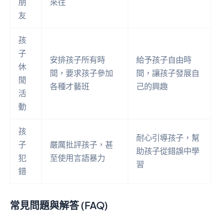
朋
來往
友
孩
子
安排孩子所有時
給予孩子自由時
休
間，要求孩子參加
間，讓孩子發展自
閒
各種才藝班
己的興趣
活
動
孩
耐心引導孩子，幫
子
嚴厲批評孩子，甚
助孩子從錯誤中學
犯
至使用言語暴力
習
錯
常見問題與解答 (FAQ)