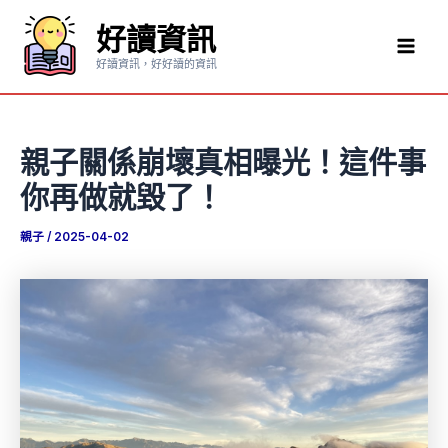
跳
好讀資訊
至
Mai
主
好讀資訊，好好讀的資訊
要
Men
內
容
親子關係崩壞真相曝光！這件事
你再做就毀了！
親子
/
2025-04-02