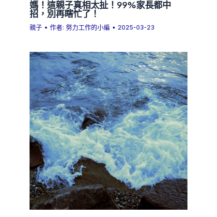
媽！這親子真相太扯！99%家長都中
招，別再瞎忙了！
親子
• 作者:
努力工作的小編
•
2025-03-23