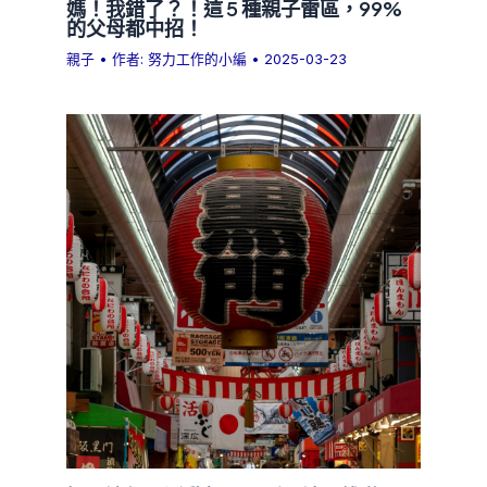
媽！我錯了？！這 5 種親子雷區，99%
的父母都中招！
親子
• 作者:
努力工作的小編
•
2025-03-23