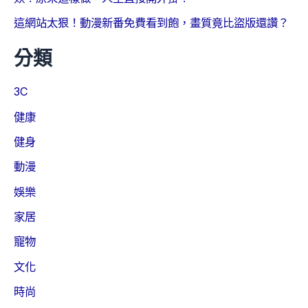
這網站太狠！動漫新番免費看到飽，畫質竟比盜版還讚？
分類
3C
健康
健身
動漫
娛樂
家居
寵物
文化
時尚