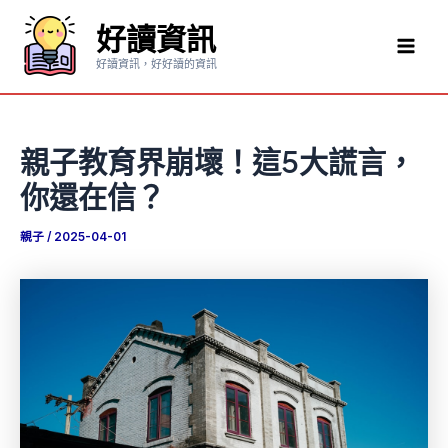
跳
好讀資訊
至
Mai
主
好讀資訊，好好讀的資訊
要
Men
內
容
親子教育界崩壞！這5大謊言，
你還在信？
親子
/
2025-04-01