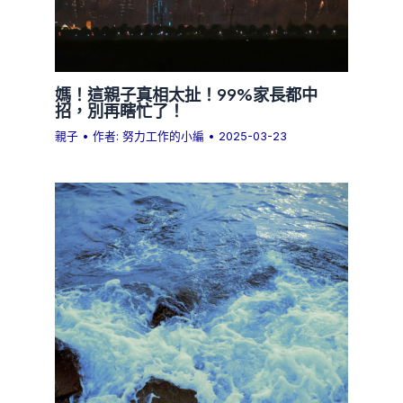
媽！這親子真相太扯！99%家長都中
招，別再瞎忙了！
親子
• 作者:
努力工作的小編
•
2025-03-23