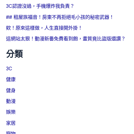
3C認證沒過，手機爆炸我負責？
## 租屋族福音！房東不再拒絕毛小孩的秘密武器！
欸！原來這樣做，人生直接開外掛！
這網站太狠！動漫新番免費看到飽，畫質竟比盜版還讚？
分類
3C
健康
健身
動漫
娛樂
家居
寵物