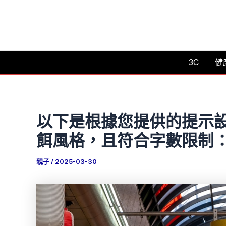
跳
至
主
要
3C
健
內
容
以下是根據您提供的提示
餌風格，且符合字數限制
親子
/
2025-03-30