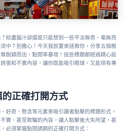
惱？絞盡腦汁卻還是只能想到一些平淡無奇、毫無亮
洪流中？別擔心！今天我就要來拯救你，分享五個根
文章脫穎而出，點閱率暴增！這些標題都經過精心設
度誇張和不實內容，讓你既能吸引眼球，又能保有專
餌的正確打開方式
動、好奇、懸念等元素來吸引讀者點擊的標題形式。
大不實、甚至欺騙的內容，讓人點擊後大失所望，甚
題，必須掌握點閱誘餌的正確打開方式：