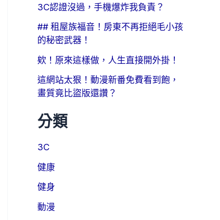
3C認證沒過，手機爆炸我負責？
## 租屋族福音！房東不再拒絕毛小孩
的秘密武器！
欸！原來這樣做，人生直接開外掛！
這網站太狠！動漫新番免費看到飽，
畫質竟比盜版還讚？
分類
3C
健康
健身
動漫