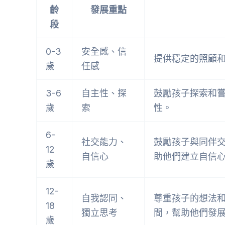
齡
發展重點
段
0-3
安全感、信
提供穩定的照顧
歲
任感
3-6
自主性、探
鼓勵孩子探索和
歲
索
性。
6-
社交能力、
鼓勵孩子與同伴
12
自信心
助他們建立自信
歲
12-
自我認同、
尊重孩子的想法
18
獨立思考
間，幫助他們發
歲