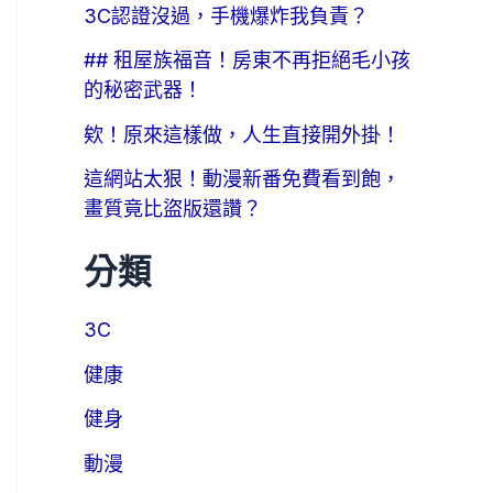
3C認證沒過，手機爆炸我負責？
## 租屋族福音！房東不再拒絕毛小孩
的秘密武器！
欸！原來這樣做，人生直接開外掛！
這網站太狠！動漫新番免費看到飽，
畫質竟比盜版還讚？
分類
3C
健康
健身
動漫