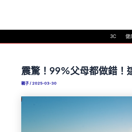
跳
至
主
要
3C
健
內
容
震驚！99%父母都做錯！
親子
/
2025-03-30