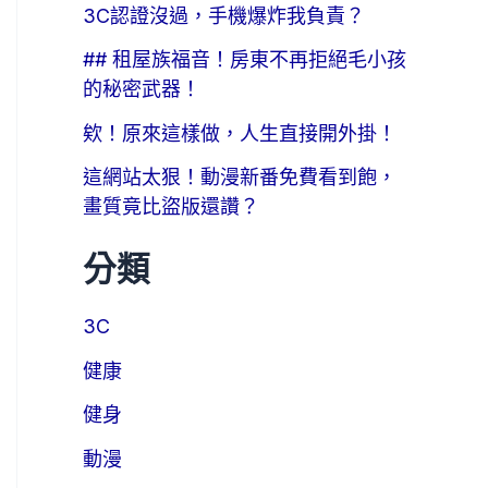
3C認證沒過，手機爆炸我負責？
## 租屋族福音！房東不再拒絕毛小孩
的秘密武器！
欸！原來這樣做，人生直接開外掛！
這網站太狠！動漫新番免費看到飽，
畫質竟比盜版還讚？
分類
3C
健康
健身
動漫