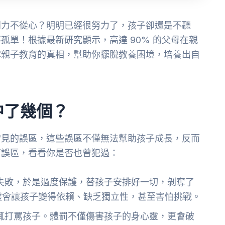
到力不從心？明明已經很努力了，孩子卻還是不聽
孤單！根據最新研究顯示，高達 90% 的父母在親
露親子教育的真相，幫助你擺脫教養困境，培養出自
中了幾個？
常見的誤區，這些誤區不僅無法幫助孩子成長，反而
育誤區，看看你是否也曾犯過：
失敗，於是過度保護，替孩子安排好一切，剝奪了
護會讓孩子變得依賴、缺乏獨立性，甚至害怕挑戰。
輒打罵孩子。體罰不僅傷害孩子的身心靈，更會破