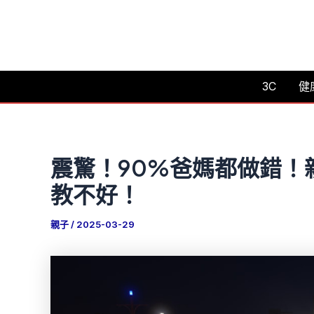
跳
至
主
要
3C
健
內
容
震驚！90%爸媽都做錯！
教不好！
親子
/
2025-03-29