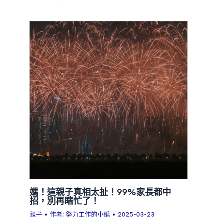
媽！這親子真相太扯！99%家長都中
招，別再瞎忙了！
親子
• 作者:
努力工作的小編
•
2025-03-23