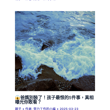
爸媽別裝了！孩子最恨的5件事，真相
曝光你敢看？
親子
• 作者:
努力工作的小編
•
2025-03-23