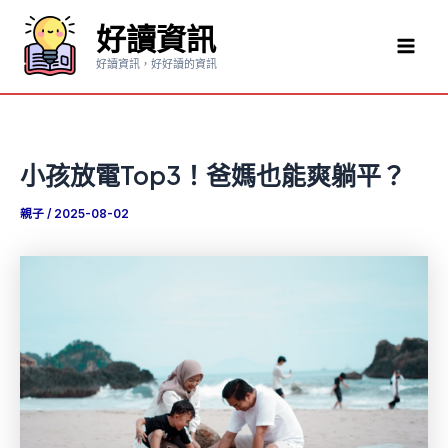
跳
好讀資訊
至
Mai
主
好讀資訊，好好讀的資訊
要
Men
內
容
小孩放電Top3！爸媽也能爽躺平？
親子
/
2025-08-02