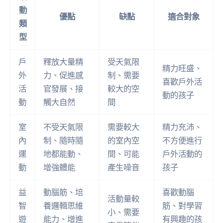
動
優點
缺點
適合對象
類
型
戶
釋放大量精
受天氣限
精力旺盛、
外
力、促進感
制、需要
喜歡戶外活
活
官發展、接
較大的空
動的孩子
動
觸大自然
間
室
不受天氣限
需要較大
精力充沛、
內
制、隨時隨
的室內空
不方便進行
運
地都能動、
間、可能
戶外活動的
動
增強體能
產生噪音
孩子
益
動腦筋、培
喜歡動腦
活動量較
智
養邏輯思維
筋、對學習
小、需要
遊
能力、增進
有興趣的孩