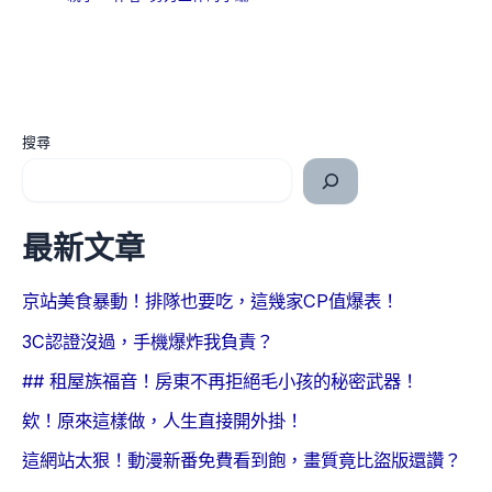
搜尋
最新文章
京站美食暴動！排隊也要吃，這幾家CP值爆表！
3C認證沒過，手機爆炸我負責？
## 租屋族福音！房東不再拒絕毛小孩的秘密武器！
欸！原來這樣做，人生直接開外掛！
這網站太狠！動漫新番免費看到飽，畫質竟比盜版還讚？