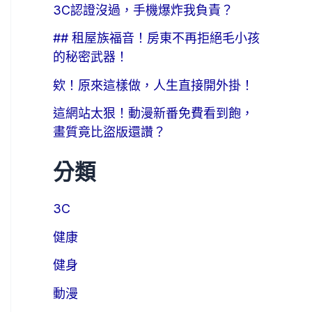
3C認證沒過，手機爆炸我負責？
## 租屋族福音！房東不再拒絕毛小孩
的秘密武器！
欸！原來這樣做，人生直接開外掛！
這網站太狠！動漫新番免費看到飽，
畫質竟比盜版還讚？
分類
3C
健康
健身
動漫