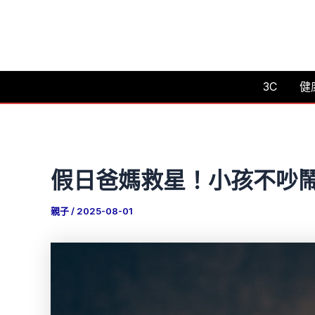
跳
至
主
要
3C
健
內
容
假日爸媽救星！小孩不吵
親子
/
2025-08-01