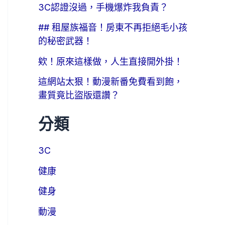
3C認證沒過，手機爆炸我負責？
## 租屋族福音！房東不再拒絕毛小孩
的秘密武器！
欸！原來這樣做，人生直接開外掛！
這網站太狠！動漫新番免費看到飽，
畫質竟比盜版還讚？
分類
3C
健康
健身
動漫