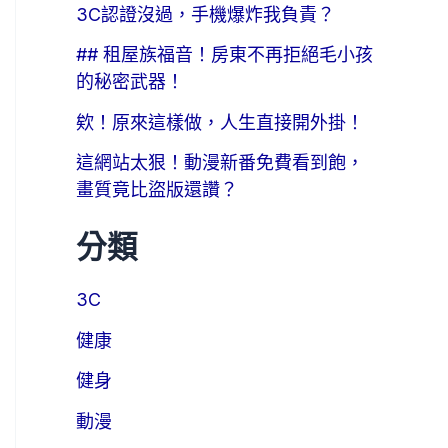
3C認證沒過，手機爆炸我負責？
## 租屋族福音！房東不再拒絕毛小孩
的秘密武器！
欸！原來這樣做，人生直接開外掛！
這網站太狠！動漫新番免費看到飽，
畫質竟比盜版還讚？
分類
3C
健康
健身
動漫