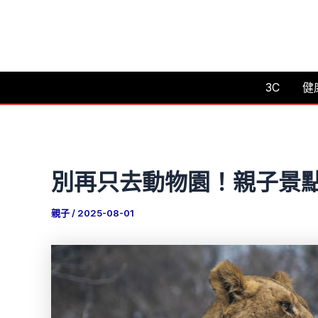
跳
至
主
要
3C
健
內
容
別再只去動物園！親子景
親子
/
2025-08-01