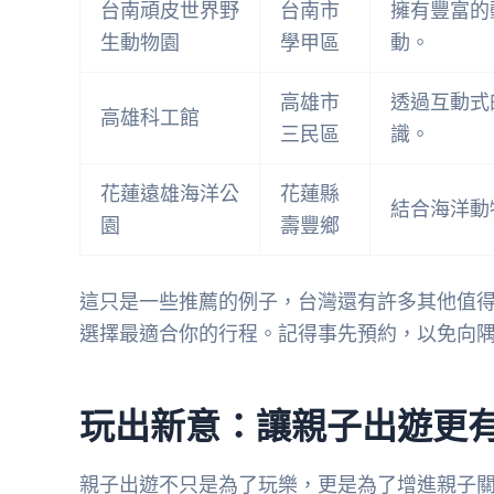
台南頑皮世界野
台南市
擁有豐富的
生動物園
學甲區
動。
高雄市
透過互動式
高雄科工館
三民區
識。
花蓮遠雄海洋公
花蓮縣
結合海洋動
園
壽豐鄉
這只是一些推薦的例子，台灣還有許多其他值
選擇最適合你的行程。記得事先預約，以免向
玩出新意：讓親子出遊更
親子出遊不只是為了玩樂，更是為了增進親子