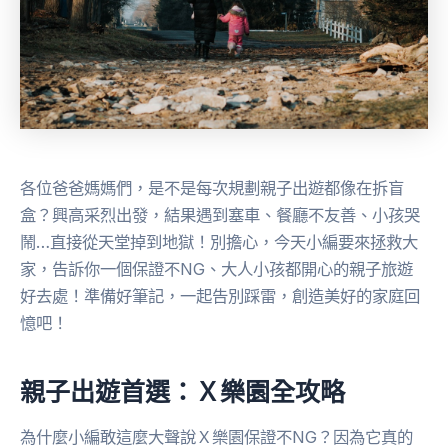
各位爸爸媽媽們，是不是每次規劃親子出遊都像在拆盲
盒？興高采烈出發，結果遇到塞車、餐廳不友善、小孩哭
鬧…直接從天堂掉到地獄！別擔心，今天小編要來拯救大
家，告訴你一個保證不NG、大人小孩都開心的親子旅遊
好去處！準備好筆記，一起告別踩雷，創造美好的家庭回
憶吧！
親子出遊首選：Ｘ樂園全攻略
為什麼小編敢這麼大聲說Ｘ樂園保證不NG？因為它真的