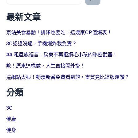
最新文章
京站美食暴動！排隊也要吃，這幾家CP值爆表！
3C認證沒過，手機爆炸我負責？
## 租屋族福音！房東不再拒絕毛小孩的秘密武器！
欸！原來這樣做，人生直接開外掛！
這網站太狠！動漫新番免費看到飽，畫質竟比盜版還讚？
分類
3C
健康
健身