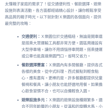
太懂親子家庭的需求了！從交通便利性、餐飲選擇、遊樂
設施到表演活動，各方面都經過精心設計，讓你輕鬆享受
高品質的親子時光。以下就針對Ｘ樂園的各個面向，提供
最完整的攻略：
交通便利：
Ｘ樂園位於交通樞紐，無論是開車還
是搭乘大眾運輸工具都非常方便。園區周邊設有
大型停車場，讓你不用煩惱停車問題。搭乘捷運
或公車也能直達樂園門口，省時又省力。
餐飲選擇豐富：
Ｘ樂園內有多間餐廳，提供各式
各樣的美食，從中式料理、西式餐點到輕食點
心，應有盡有。更棒的是，許多餐廳都提供兒童
餐椅和餐具，讓小朋友也能舒適地用餐。如果擔
心飲食習慣不合，也可以自備輕食入園。
遊樂設施多元：
Ｘ樂園的遊樂設施種類繁多，適
合不同年齡層的小朋友。從溫和的旋轉木馬、小