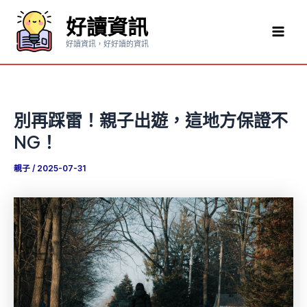
跳
好讀資訊
至
Mai
主
好讀資訊，好好讀的資訊
要
Men
內
容
別再踩雷！親子出遊，這地方保證不
NG！
親子
/
2025-07-31