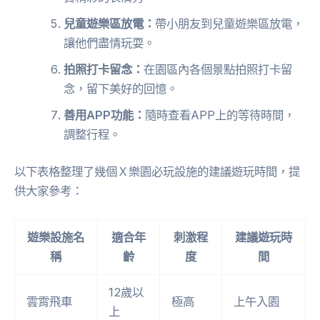
兒童遊樂區放電：
帶小朋友到兒童遊樂區放電，
讓他們盡情玩耍。
拍照打卡留念：
在園區內各個景點拍照打卡留
念，留下美好的回憶。
善用APP功能：
隨時查看APP上的等待時間，
調整行程。
以下表格整理了幾個Ｘ樂園必玩設施的建議遊玩時間，提
供大家參考：
遊樂設施名
適合年
刺激程
建議遊玩時
稱
齡
度
間
12歲以
雲霄飛車
極高
上午入園
上