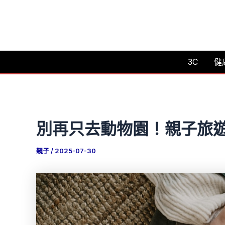
跳
至
主
要
3C
健
內
容
別再只去動物園！親子旅遊
親子
/
2025-07-30