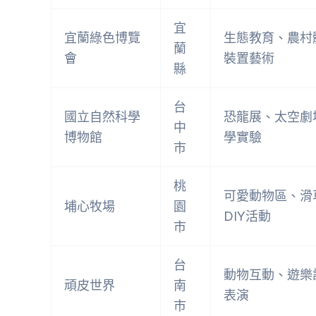
宜
宜蘭綠色博覽
生態教育、農村
蘭
會
裝置藝術
縣
台
國立自然科學
恐龍展、太空劇
中
博物館
學實驗
市
桃
可愛動物區、滑
埔心牧場
園
DIY活動
市
台
動物互動、遊樂
頑皮世界
南
表演
市