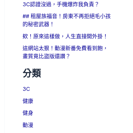
3C認證沒過，手機爆炸我負責？
## 租屋族福音！房東不再拒絕毛小孩
的秘密武器！
欸！原來這樣做，人生直接開外掛！
這網站太狠！動漫新番免費看到飽，
畫質竟比盜版還讚？
分類
3C
健康
健身
動漫