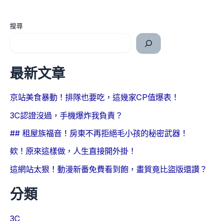
搜尋
最新文章
京站美食暴動！排隊也要吃，這幾家CP值爆表！
3C認證沒過，手機爆炸我負責？
## 租屋族福音！房東不再拒絕毛小孩的秘密武器！
欸！原來這樣做，人生直接開外掛！
這網站太狠！動漫新番免費看到飽，畫質竟比盜版還讚？
分類
3C