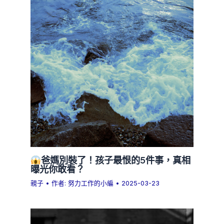
爸媽別裝了！孩子最恨的5件事，真相
曝光你敢看？
親子
• 作者:
努力工作的小編
•
2025-03-23