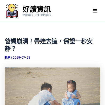
跳
好讀資訊
至
Mai
主
好讀資訊，好好讀的資訊
要
Men
內
容
爸媽崩潰！帶娃去這，保證一秒安
靜？
親子
/
2025-07-29