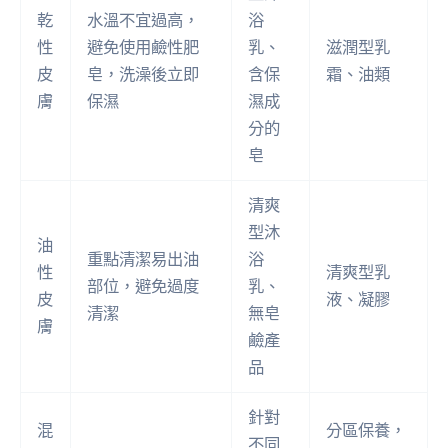
乾
水溫不宜過高，
浴
性
避免使用鹼性肥
乳、
滋潤型乳
皮
皂，洗澡後立即
含保
霜、油類
膚
保濕
濕成
分的
皂
清爽
型沐
油
重點清潔易出油
浴
性
清爽型乳
部位，避免過度
乳、
皮
液、凝膠
清潔
無皂
膚
鹼產
品
針對
混
分區保養，
不同