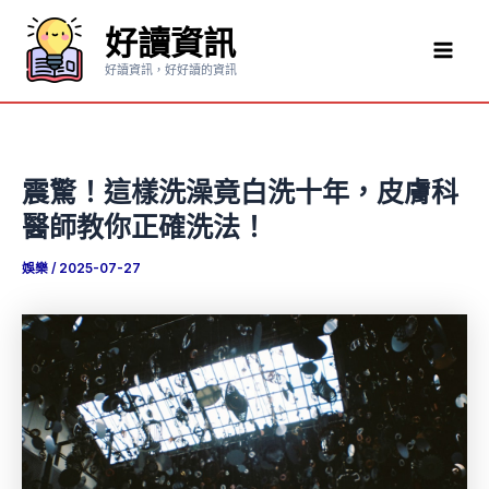
跳
好讀資訊
至
Mai
主
好讀資訊，好好讀的資訊
要
Men
內
容
震驚！這樣洗澡竟白洗十年，皮膚科
醫師教你正確洗法！
娛樂
/
2025-07-27