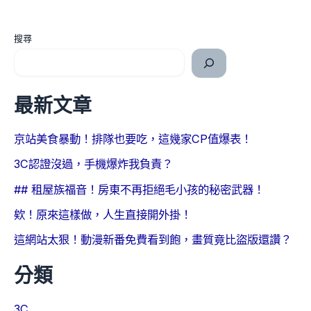
搜尋
最新文章
京站美食暴動！排隊也要吃，這幾家CP值爆表！
3C認證沒過，手機爆炸我負責？
## 租屋族福音！房東不再拒絕毛小孩的秘密武器！
欸！原來這樣做，人生直接開外掛！
這網站太狠！動漫新番免費看到飽，畫質竟比盜版還讚？
分類
3C