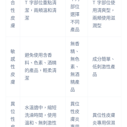
合
T 字部位重點清
T 字部位使
部位
性
潔，兩頰溫和清
用清爽型，
選擇
皮
潔
兩頰使用滋
不同
膚
潤型
產品
無香
敏
精、
避免使用含香
感
無色
成分簡單、
料、色素、酒精
性
素、
低刺激性產
的產品，輕柔清
皮
無酒
品
潔
膚
精產
品
異
異位
水溫適中，縮短
位
性皮
洗澡時間，使用
異位性皮膚
性
膚炎
溫和、無刺激性
炎專用保濕
皮
專用