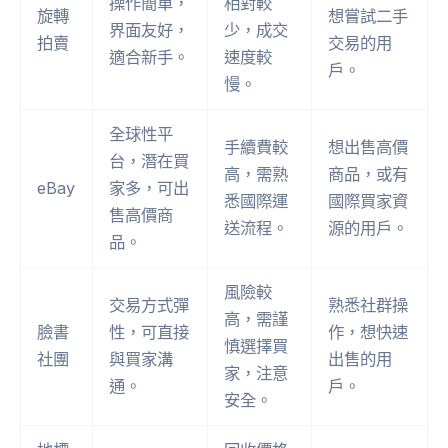
操作簡單，
相對較
旋轉
想嘗試二手
界面友好，
少，成交
拍賣
交易的用
適合新手。
速度較
戶。
慢。
全球性平
手續費較
想出售高價
台，潛在買
高，需熟
商品，或有
eBay
家多，可出
悉國際運
國際買家資
售高價商
送流程。
源的用戶。
品。
風險較
交易方式彈
熟悉社群操
高，需謹
臉書
性，可直接
作，想快速
慎選擇買
社團
與買家溝
出售的用
家，注意
通。
戶。
安全。