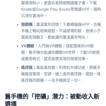
幕通常較小，更適合長時間閱讀電子書。下載
Kindle或Google Play Books等閱讀APP，隨時
沉浸在書海中。
遊戲機：
重溫童年回憶！下載模擬器APP，在舊
手機上暢玩經典遊戲。不論是瑪利歐、音速小子
還是街頭霸王，都能讓你重溫童年時光。
VR體驗：
入門級VR體驗！搭配簡單的VR眼
鏡，舊手機也能讓你體驗VR世界。下載VR遊戲
或應用程式，感受身歷其境的視覺效果。
遙控器：
萬能遙控器！利用紅外線功能，將舊手
機變成電視、空調、機上盒的遙控器。擺脫一堆
遙控器的困擾，一支手機搞定一切。
舊手機的「挖礦」潛力：被動收入新
選擇