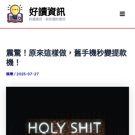
跳
好讀資訊
至
Mai
主
好讀資訊，好好讀的資訊
要
Men
內
容
震驚！原來這樣做，舊手機秒變提款
機！
娛樂
/
2025-07-27