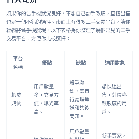
如果你的舊手機狀況良好，不想自己動手改造，直接出售
也是一個不錯的選擇。市面上有很多二手交易平台，讓你
輕鬆將舊手機變現。以下表格為你整理了幾個常見的二手
交易平台，方便你比較選擇：
平台
優點
缺點
適用對象
名稱
競爭激
用戶數量
想快速出
烈，需自
蝦皮
多，交易方
售，對價格
行處理運
購物
便，曝光率
較敏感的用
送和售後
高。
戶。
問題。
用戶數量
新手賣家，