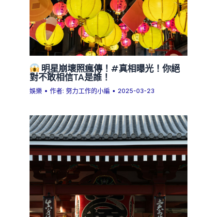
明星崩壞照瘋傳！#真相曝光！你絕
對不敢相信TA是誰！
娛樂
• 作者:
努力工作的小編
•
2025-03-23