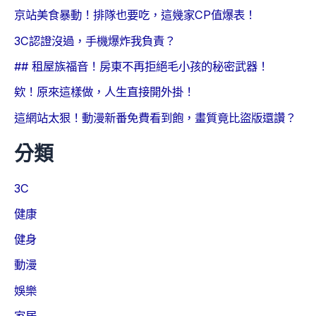
京站美食暴動！排隊也要吃，這幾家CP值爆表！
3C認證沒過，手機爆炸我負責？
## 租屋族福音！房東不再拒絕毛小孩的秘密武器！
欸！原來這樣做，人生直接開外掛！
這網站太狠！動漫新番免費看到飽，畫質竟比盜版還讚？
分類
3C
健康
健身
動漫
娛樂