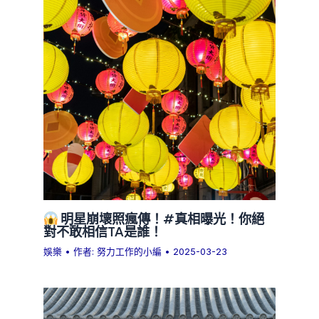
明星崩壞照瘋傳！#真相曝光！你絕
對不敢相信TA是誰！
娛樂
• 作者:
努力工作的小編
•
2025-03-23