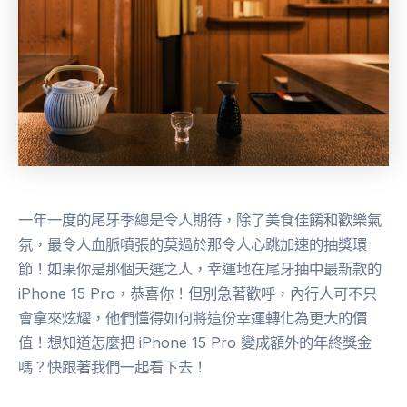
一年一度的尾牙季總是令人期待，除了美食佳餚和歡樂氣
氛，最令人血脈噴張的莫過於那令人心跳加速的抽獎環
節！如果你是那個天選之人，幸運地在尾牙抽中最新款的
iPhone 15 Pro，恭喜你！但別急著歡呼，內行人可不只
會拿來炫耀，他們懂得如何將這份幸運轉化為更大的價
值！想知道怎麼把 iPhone 15 Pro 變成額外的年終獎金
嗎？快跟著我們一起看下去！