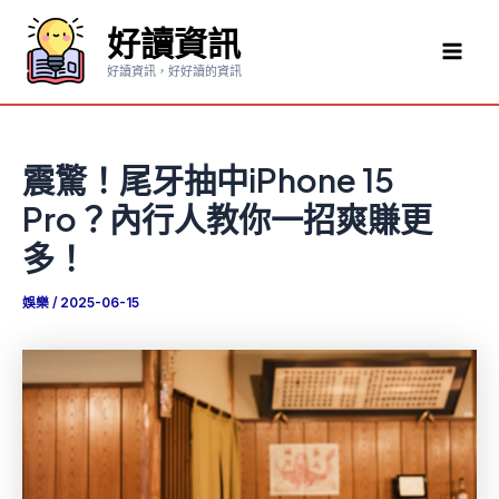
跳
好讀資訊
至
Mai
主
好讀資訊，好好讀的資訊
要
Men
內
容
震驚！尾牙抽中iPhone 15
Pro？內行人教你一招爽賺更
多！
娛樂
/
2025-06-15