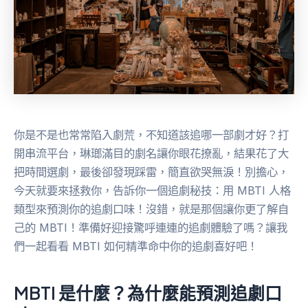
你是不是也常常陷入劇荒，不知道該追哪一部劇才好？打
開串流平台，琳瑯滿目的劇名讓你眼花撩亂，結果花了大
把時間選劇，最後卻發現踩雷，簡直欲哭無淚！別擔心，
今天就要來拯救你，告訴你一個追劇秘技：用 MBTI 人格
類型來預測你的追劇口味！沒錯，就是那個讓你更了解自
己的 MBTI！準備好迎接驚呼連連的追劇體驗了嗎？讓我
們一起看看 MBTI 如何精準命中你的追劇喜好吧！
MBTI 是什麼？為什麼能預測追劇口