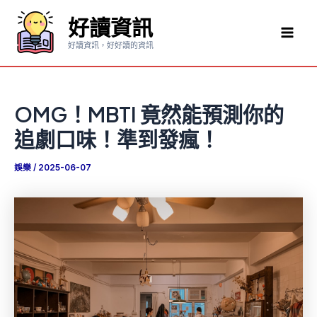
跳
好讀資訊
至
Mai
主
好讀資訊，好好讀的資訊
要
Men
內
容
OMG！MBTI 竟然能預測你的
追劇口味！準到發瘋！
娛樂
/
2025-06-07