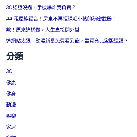
3C認證沒過，手機爆炸我負責？
## 租屋族福音！房東不再拒絕毛小孩的秘密武器！
欸！原來這樣做，人生直接開外掛！
這網站太狠！動漫新番免費看到飽，畫質竟比盜版還讚？
分類
3C
健康
健身
動漫
娛樂
家居