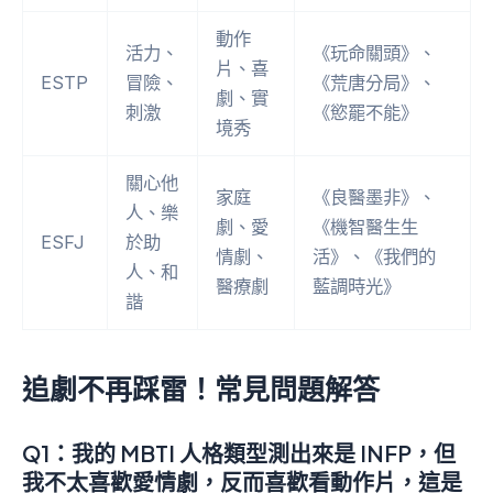
動作
活力、
《玩命關頭》、
片、喜
ESTP
冒險、
《荒唐分局》、
劇、實
刺激
《慾罷不能》
境秀
關心他
家庭
《良醫墨非》、
人、樂
劇、愛
《機智醫生生
ESFJ
於助
情劇、
活》、《我們的
人、和
醫療劇
藍調時光》
諧
追劇不再踩雷！常見問題解答
Q1：我的 MBTI 人格類型測出來是 INFP，但
我不太喜歡愛情劇，反而喜歡看動作片，這是