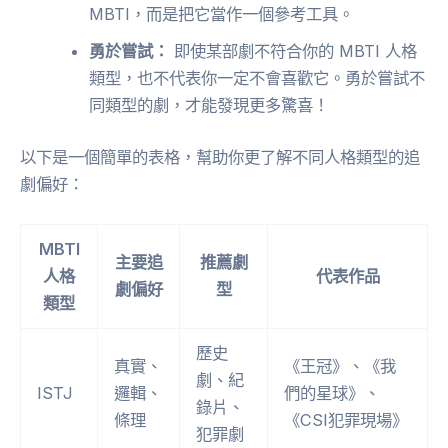
MBTI，而是把它當作一個參考工具。
勇於嘗試：
即使某部劇不符合你的 MBTI 人格
類型，也不代表你一定不會喜歡它。勇於嘗試不
同類型的劇，才能發現更多驚喜！
以下是一個簡單的表格，幫助你更了解不同人格類型的追
劇偏好：
MBTI
主要追
推薦劇
人格
代表作品
劇偏好
型
類型
歷史
真實、
《王冠》、《我
劇、紀
ISTJ
邏輯、
們的星球》、
錄片、
條理
《CSI犯罪現場》
犯罪劇