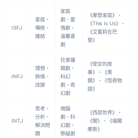
家庭
《摩登家庭》、
家庭、
劇、愛
《This Is Us》、
ISFJ
傳統、
情劇、
《艾蜜莉在巴
連結
溫馨喜
黎》
劇
社會議
《使女的故
理想、
題劇、
事》、《黑
INFJ
熱情、
科幻
鏡》、《怪奇物
改變
劇、奇
語》
幻劇
思考、
燒腦
《西部世界》、
分析、
劇、科
INTJ
《闇》、《福爾
解決問
幻劇、
摩斯》
題
懸疑劇