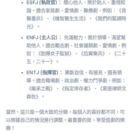
ESFJ (執政官)：
關心他人、樂於助人、重視和
諧。適合家庭劇、愛情劇、醫療劇，例如：《良
醫墨非》、《機智醫生生活》、《我們的藍調時
光》。
ENFJ (主人公)：
充滿魅力、善於領導、渴望幫
助他人。適合勵志劇、社會議題劇、愛情劇，例
如：《勁爆女子監獄》、《后翼棄兵》、《二十
五，二十一》。
ENTJ (指揮官)：
果斷自信、有遠見、擅長領
導。適合職場劇、政治劇、權力鬥爭劇，例如：
《繼承之戰》、《指定倖存者》、《黑道律師文
森佐》。
當然，這只是一個大致的分類，每個人的喜好都不同，可
以根據自己的情況進行調整。最重要的是，享受追劇的樂
趣！