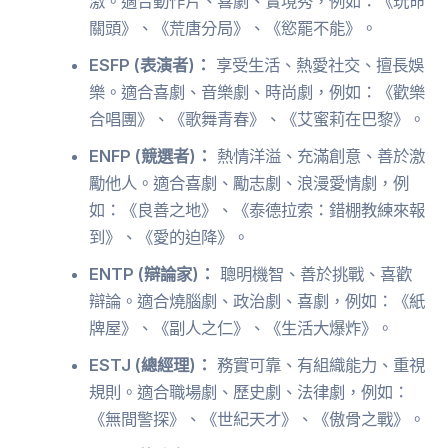
激。適合動作片、喜劇、實境秀，例如：《玩命
關頭》、《荒唐分局》、《慾罷不能》。
ESFP (表演者)：
享受生活、熱愛社交、擅長娛
樂。適合喜劇、音樂劇、時尚劇，例如：《歡樂
合唱團》、《歌舞青春》、《艾蜜莉在巴黎》。
ENFP (競選者)：
熱情洋溢、充滿創意、善於激
勵他人。適合喜劇、勵志劇、浪漫愛情劇，例
如：《良善之地》、《泰德拉索：錯棚教練來報
到》、《愛的迫降》。
ENTP (辯論家)：
聰明機智、善於挑戰、喜歡
辯論。適合燒腦劇、政治劇、喜劇，例如：《紙
牌屋》、《副人之仁》、《生活大爆炸》。
ESTJ (總經理)：
務實可靠、有組織能力、重視
規則。適合職場劇、歷史劇、法律劇，例如：
《無間警探》、《世紀天才》、《傲骨之戰》。