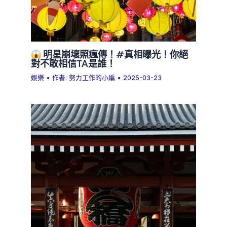
明星崩壞照瘋傳！#真相曝光！你絕
對不敢相信TA是誰！
娛樂
• 作者:
努力工作的小編
•
2025-03-23