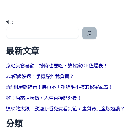
搜尋
最新文章
京站美食暴動！排隊也要吃，這幾家CP值爆表！
3C認證沒過，手機爆炸我負責？
## 租屋族福音！房東不再拒絕毛小孩的秘密武器！
欸！原來這樣做，人生直接開外掛！
這網站太狠！動漫新番免費看到飽，畫質竟比盜版還讚？
分類