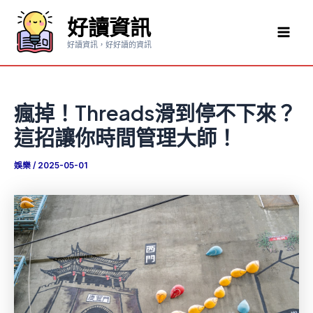
跳
好讀資訊
至
Mai
主
好讀資訊，好好讀的資訊
要
Men
內
容
瘋掉！Threads滑到停不下來？
這招讓你時間管理大師！
娛樂
/
2025-05-01