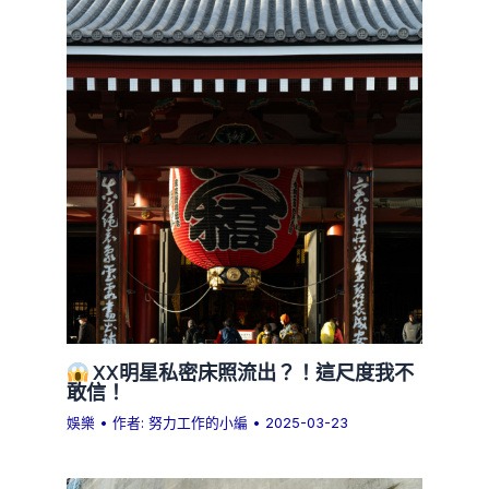
XX明星私密床照流出？！這尺度我不
敢信！
娛樂
• 作者:
努力工作的小編
•
2025-03-23