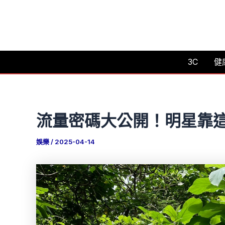
跳
至
主
要
3C
健
內
容
流量密碼大公開！明星靠
娛樂
/
2025-04-14