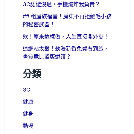
3C認證沒過，手機爆炸我負責？
## 租屋族福音！房東不再拒絕毛小孩
的秘密武器！
欸！原來這樣做，人生直接開外掛！
這網站太狠！動漫新番免費看到飽，
畫質竟比盜版還讚？
分類
3C
健康
健身
動漫