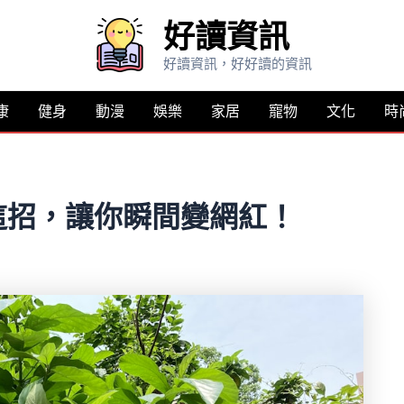
好讀資訊
好讀資訊，好好讀的資訊
康
健身
動漫
娛樂
家居
寵物
文化
時
這招，讓你瞬間變網紅！