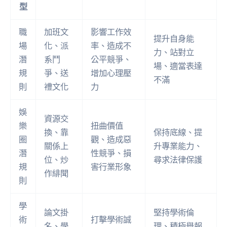
型
職
加班文
影響工作效
提升自身能
場
化、派
率、造成不
力、站對立
潛
系鬥
公平競爭、
場、適當表達
規
爭、送
增加心理壓
不滿
則
禮文化
力
娛
資源交
樂
扭曲價值
換、靠
保持底線、提
圈
觀、造成惡
關係上
升專業能力、
潛
性競爭、損
位、炒
尋求法律保護
規
害行業形象
作緋聞
則
學
論文掛
堅持學術倫
術
打擊學術誠
名、學
理、積極舉報