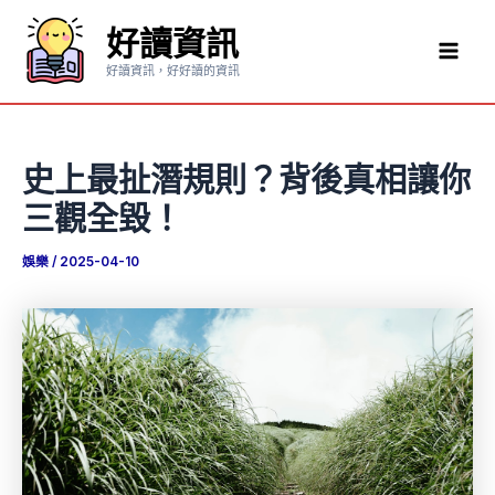
跳
好讀資訊
至
Mai
主
好讀資訊，好好讀的資訊
要
Men
內
容
史上最扯潛規則？背後真相讓你
三觀全毀！
娛樂
/
2025-04-10