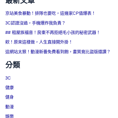
最新文章
京站美食暴動！排隊也要吃，這幾家CP值爆表！
3C認證沒過，手機爆炸我負責？
## 租屋族福音！房東不再拒絕毛小孩的秘密武器！
欸！原來這樣做，人生直接開外掛！
這網站太狠！動漫新番免費看到飽，畫質竟比盜版還讚？
分類
3C
健康
健身
動漫
娛樂