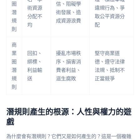
圈
信、阻礙學
術資源
違規行為、爭
潛
術發展、造
分配不
取公平資源分
規
成資源浪費
均
配
則
商
業
回扣、
擾亂市場秩
堅守商業道
圈
綁標、
序、損害消
德、遵守法律
潛
利益輸
費者利益、
法規、抵制不
規
送
滋生腐敗
正當競爭
則
潛規則產生的根源：人性與權力的遊
戲
為什麼會有潛規則？它們又是如何產生的？這是一個複雜