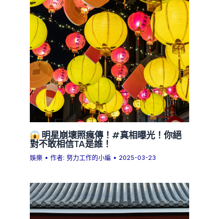
明星崩壞照瘋傳！#真相曝光！你絕
對不敢相信TA是誰！
娛樂
• 作者:
努力工作的小編
•
2025-03-23