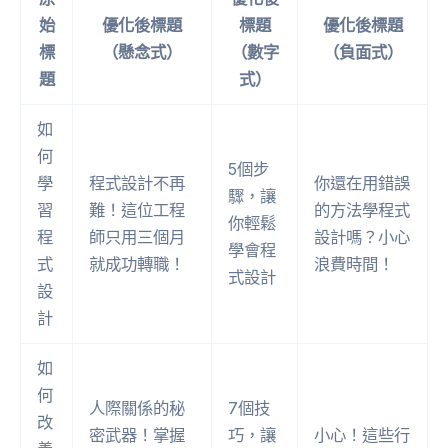
始
優化後標題
標題
優化後標題
標
（懸念式）
（數字
（負面式）
題
式）
如
何
5個步
學
程式設計不再
你還在用錯誤
驟，讓
習
難！這位工程
的方法學程式
你輕鬆
程
師只用三個月
設計嗎？小心
學會程
式
就成功轉職！
浪費時間！
式設計
設
計
如
何
人際關係的秘
7個技
改
密武器！掌握
巧，讓
小心！這些行