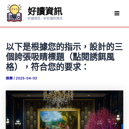
跳
好讀資訊
至
Mai
主
好讀資訊，好好讀的資訊
要
Men
內
容
以下是根據您的指示，設計的三
個誇張吸睛標題（點閱誘餌風
格），符合您的要求：
娛樂
/
2025-04-03