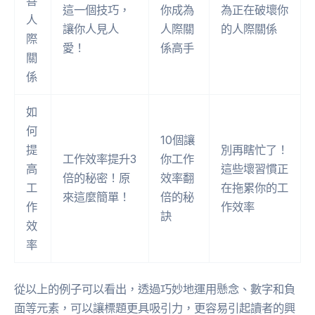
善
這一個技巧，
你成為
為正在破壞你
人
讓你人見人
人際關
的人際關係
際
愛！
係高手
關
係
如
何
10個讓
提
別再瞎忙了！
工作效率提升3
你工作
高
這些壞習慣正
倍的秘密！原
效率翻
工
在拖累你的工
來這麼簡單！
倍的秘
作
作效率
訣
效
率
從以上的例子可以看出，透過巧妙地運用懸念、數字和負
面等元素，可以讓標題更具吸引力，更容易引起讀者的興