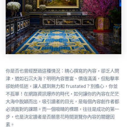
你是否也曾經歷過這種情況：精心撰寫的內容，卻乏人問
津，猶如石沉大海？明明內容豐富、價值滿滿，但點擊率
卻始終低迷，讓人感到無力和 frustated？別擔心，你並
不孤單！在網路資訊爆炸的時代，如何讓你的內容在茫茫
大海中脫穎而出，吸引讀者的目光，是每個內容創作者都
必須面對的課題。而一個吸睛的標題，往往是成功的第一
步，也是決定讀者是否願意花時間瀏覽你內容的關鍵因
素。