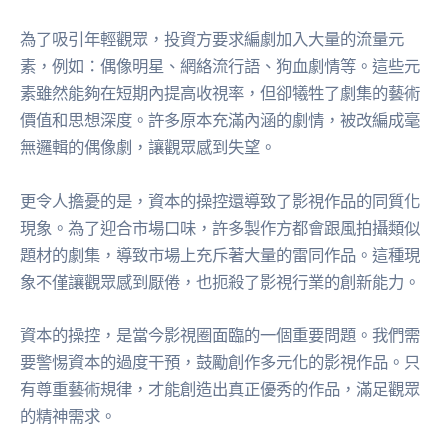
為了吸引年輕觀眾，投資方要求編劇加入大量的流量元
素，例如：偶像明星、網絡流行語、狗血劇情等。這些元
素雖然能夠在短期內提高收視率，但卻犧牲了劇集的藝術
價值和思想深度。許多原本充滿內涵的劇情，被改編成毫
無邏輯的偶像劇，讓觀眾感到失望。
更令人擔憂的是，資本的操控還導致了影視作品的同質化
現象。為了迎合市場口味，許多製作方都會跟風拍攝類似
題材的劇集，導致市場上充斥著大量的雷同作品。這種現
象不僅讓觀眾感到厭倦，也扼殺了影視行業的創新能力。
資本的操控，是當今影視圈面臨的一個重要問題。我們需
要警惕資本的過度干預，鼓勵創作多元化的影視作品。只
有尊重藝術規律，才能創造出真正優秀的作品，滿足觀眾
的精神需求。