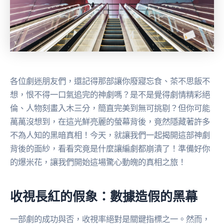
各位劇迷朋友們，還記得那部讓你廢寢忘食、茶不思飯不
想，恨不得一口氣追完的神劇嗎？是不是覺得劇情精彩絕
倫、人物刻畫入木三分，簡直完美到無可挑剔？但你可能
萬萬沒想到，在這光鮮亮麗的螢幕背後，竟然隱藏著許多
不為人知的黑暗真相！今天，就讓我們一起揭開這部神劇
背後的面紗，看看究竟是什麼讓編劇都崩潰了！準備好你
的爆米花，讓我們開始這場驚心動魄的真相之旅！
收視長紅的假象：數據造假的黑幕
一部劇的成功與否，收視率絕對是關鍵指標之一。然而，