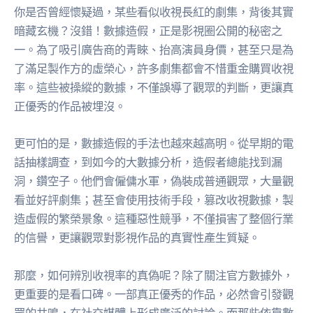
你是否曾經懷疑過，某些看似收視長紅的劇集，背後其實
暗藏玄機？沒錯！數據造假，正是影視圈公開的秘密之
一。為了吸引廣告商的青睞、抬高演員身價，甚至只是為
了滿足製作方的虛榮心，許多劇集都會不惜重金購買收視
率。這些被操縱的數據，不僅誤導了觀眾的判斷，更讓真
正優秀的作品被埋沒。
更可怕的是，數據造假的手法也越來越高明。從早期的電
話抽樣調查，到如今的大數據分析，造假者總能找到漏
洞，鑽空子。他們會僱傭水軍，偽裝成普通觀眾，大量觀
看並好評劇集；甚至會使用技術手段，篡改收視數據，製
造虛假的繁榮景象。這種惡性競爭，不僅損害了整個行業
的信譽，更讓觀眾對影視作品的真實性產生質疑。
那麼，如何辨別收視率的真偽呢？除了關注官方數據外，
更重要的是看口碑。一部真正優秀的作品，必然會引發觀
眾的共鳴，在社交媒體上形成廣泛的討論。而那些依靠數