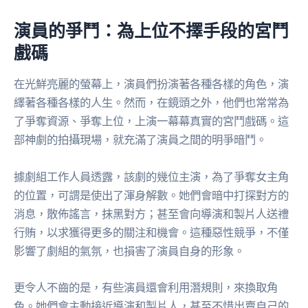
演員的爭鬥：為上位不擇手段的宮鬥
戲碼
在光鮮亮麗的螢幕上，演員們扮演著各種各樣的角色，演
繹著各種各樣的人生。然而，在鏡頭之外，他們也常常為
了爭奪資源、爭奪上位，上演一幕幕真實的宮鬥戲碼。這
部神劇的拍攝現場，就充滿了演員之間的明爭暗鬥。
據劇組工作人員透露，該劇的幾位主演，為了爭奪女主角
的位置，可謂是使出了渾身解數。她們會暗中打探對方的
消息，散佈謠言，抹黑對方；甚至會向導演和製片人送禮
行賄，以求獲得更多的關注和機會。這種惡性競爭，不僅
影響了劇組的氣氛，也損害了演員自身的形象。
更令人不齒的是，有些演員還會利用潛規則，來換取角
色。她們會主動接近導演和製片人，甚至不惜出賣自己的