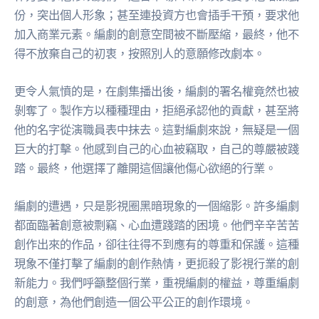
份，突出個人形象；甚至連投資方也會插手干預，要求他
加入商業元素。編劇的創意空間被不斷壓縮，最終，他不
得不放棄自己的初衷，按照別人的意願修改劇本。
更令人氣憤的是，在劇集播出後，編劇的署名權竟然也被
剝奪了。製作方以種種理由，拒絕承認他的貢獻，甚至將
他的名字從演職員表中抹去。這對編劇來說，無疑是一個
巨大的打擊。他感到自己的心血被竊取，自己的尊嚴被踐
踏。最終，他選擇了離開這個讓他傷心欲絕的行業。
編劇的遭遇，只是影視圈黑暗現象的一個縮影。許多編劇
都面臨著創意被剽竊、心血遭踐踏的困境。他們辛辛苦苦
創作出來的作品，卻往往得不到應有的尊重和保護。這種
現象不僅打擊了編劇的創作熱情，更扼殺了影視行業的創
新能力。我們呼籲整個行業，重視編劇的權益，尊重編劇
的創意，為他們創造一個公平公正的創作環境。