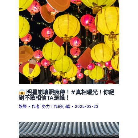
明星崩壞照瘋傳！#真相曝光！你絕
對不敢相信TA是誰！
娛樂
• 作者:
努力工作的小編
•
2025-03-23