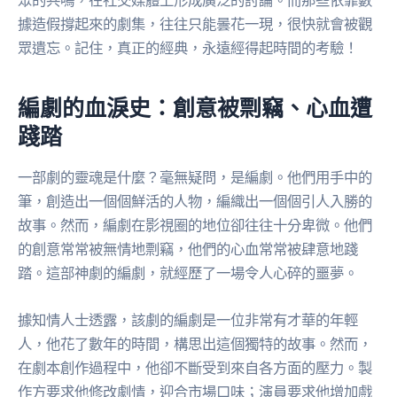
據造假撐起來的劇集，往往只能曇花一現，很快就會被觀
眾遺忘。記住，真正的經典，永遠經得起時間的考驗！
編劇的血淚史：創意被剽竊、心血遭
踐踏
一部劇的靈魂是什麼？毫無疑問，是編劇。他們用手中的
筆，創造出一個個鮮活的人物，編織出一個個引人入勝的
故事。然而，編劇在影視圈的地位卻往往十分卑微。他們
的創意常常被無情地剽竊，他們的心血常常被肆意地踐
踏。這部神劇的編劇，就經歷了一場令人心碎的噩夢。
據知情人士透露，該劇的編劇是一位非常有才華的年輕
人，他花了數年的時間，構思出這個獨特的故事。然而，
在劇本創作過程中，他卻不斷受到來自各方面的壓力。製
作方要求他修改劇情，迎合市場口味；演員要求他增加戲