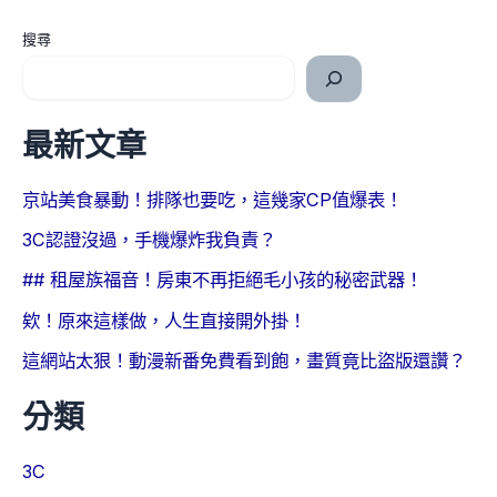
搜尋
最新文章
京站美食暴動！排隊也要吃，這幾家CP值爆表！
3C認證沒過，手機爆炸我負責？
## 租屋族福音！房東不再拒絕毛小孩的秘密武器！
欸！原來這樣做，人生直接開外掛！
這網站太狠！動漫新番免費看到飽，畫質竟比盜版還讚？
分類
3C