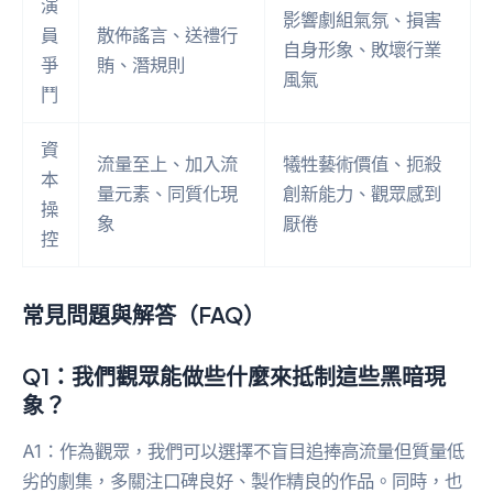
演
影響劇組氣氛、損害
員
散佈謠言、送禮行
自身形象、敗壞行業
爭
賄、潛規則
風氣
鬥
資
流量至上、加入流
犧牲藝術價值、扼殺
本
量元素、同質化現
創新能力、觀眾感到
操
象
厭倦
控
常見問題與解答（FAQ）
Q1：我們觀眾能做些什麼來抵制這些黑暗現
象？
A1：作為觀眾，我們可以選擇不盲目追捧高流量但質量低
劣的劇集，多關注口碑良好、製作精良的作品。同時，也