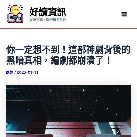
跳
好讀資訊
至
Mai
主
好讀資訊，好好讀的資訊
要
Men
內
容
你一定想不到！這部神劇背後的
黑暗真相，編劇都崩潰了！
娛樂
/
2025-03-31