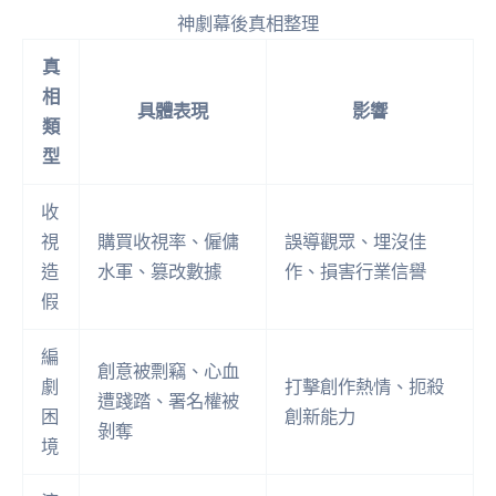
神劇幕後真相整理
真
相
具體表現
影響
類
型
收
視
購買收視率、僱傭
誤導觀眾、埋沒佳
造
水軍、篡改數據
作、損害行業信譽
假
編
創意被剽竊、心血
劇
打擊創作熱情、扼殺
遭踐踏、署名權被
困
創新能力
剝奪
境