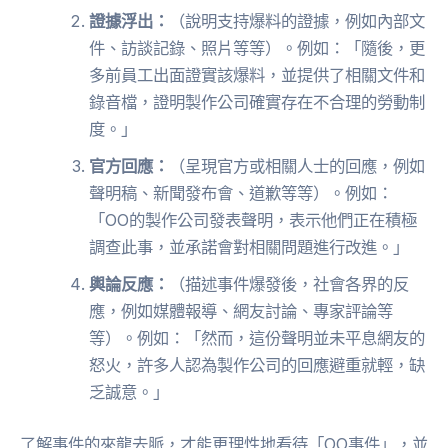
證據浮出：
（說明支持爆料的證據，例如內部文
件、訪談記錄、照片等等）。例如：「隨後，更
多前員工出面證實該爆料，並提供了相關文件和
錄音檔，證明製作公司確實存在不合理的勞動制
度。」
官方回應：
（呈現官方或相關人士的回應，例如
聲明稿、新聞發布會、道歉等等）。例如：
「OO的製作公司發表聲明，表示他們正在積極
調查此事，並承諾會對相關問題進行改進。」
輿論反應：
（描述事件爆發後，社會各界的反
應，例如媒體報導、網友討論、專家評論等
等）。例如：「然而，這份聲明並未平息網友的
怒火，許多人認為製作公司的回應避重就輕，缺
乏誠意。」
了解事件的來龍去脈，才能更理性地看待「OO事件」，並