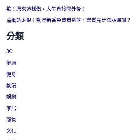
欸！原來這樣做，人生直接開外掛！
這網站太狠！動漫新番免費看到飽，畫質竟比盜版還讚？
分類
3C
健康
健身
動漫
娛樂
家居
寵物
文化