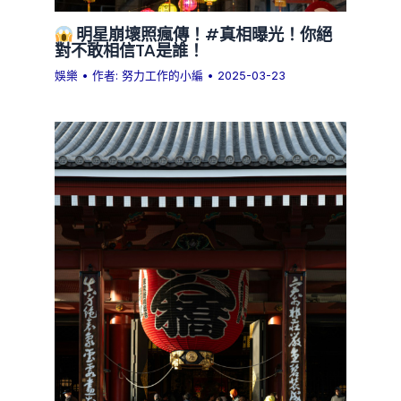
明星崩壞照瘋傳！#真相曝光！你絕
對不敢相信TA是誰！
娛樂
• 作者:
努力工作的小編
•
2025-03-23