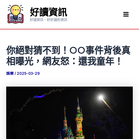
跳
好讀資訊
至
Mai
主
好讀資訊，好好讀的資訊
要
Men
內
容
你絕對猜不到！OO事件背後真
相曝光，網友怒：還我童年！
娛樂
/
2025-03-29