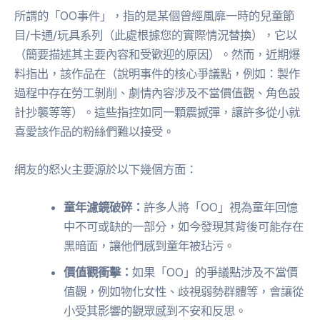
所謂的「OO事件」，指的是某個曾經風靡一時的兒童節
目/卡通/玩具系列（此處根據您的實際情況替換），它以
（簡要描述其主要內容和受歡迎的原因）。然而，近期爆
料指出，該作品在（說明事件的核心爭議點，例如：製作
過程中存在勞工剝削、劇情內容涉及不當價值觀、角色設
計抄襲等等）。這些指控如同一顆震撼彈，讓許多從小就
喜愛該作品的粉絲們難以接受。
網友的怒火主要源於以下幾個方面：
童年濾鏡破碎：
許多人將「OO」視為童年回憶
中不可或缺的一部分，如今發現其背後可能存在
黑暗面，讓他們感到童年被玷污。
價值觀衝擊：
如果「OO」的爭議點涉及不當價
值觀，例如物化女性、歧視弱勢群體等，會讓從
小受其影響的觀眾感到不安和反思。