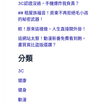
3C認證沒過，手機爆炸我負責？
## 租屋族福音！房東不再拒絕毛小孩
的秘密武器！
欸！原來這樣做，人生直接開外掛！
這網站太狠！動漫新番免費看到飽，
畫質竟比盜版還讚？
分類
3C
健康
健身
動漫