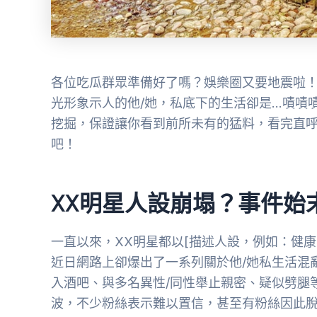
各位吃瓜群眾準備好了嗎？娛樂圈又要地震啦！
光形象示人的他/她，私底下的生活卻是…嘖嘖
挖掘，保證讓你看到前所未有的猛料，看完直
吧！
XX明星人設崩塌？事件始
一直以來，XX明星都以[描述人設，例如：健
近日網路上卻爆出了一系列關於他/她私生活混
入酒吧、與多名異性/同性舉止親密、疑似劈腿
波，不少粉絲表示難以置信，甚至有粉絲因此