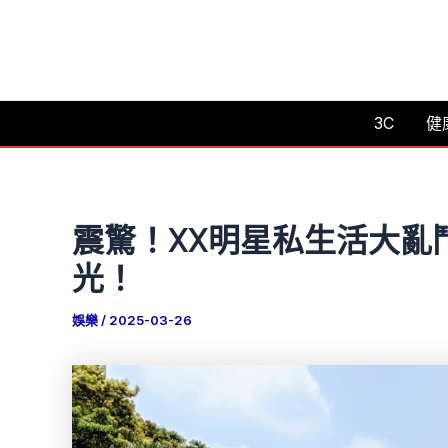
跳
至
主
要
3C
健
內
容
震驚！XX明星私生活大亂
光！
娛樂
/
2025-03-26