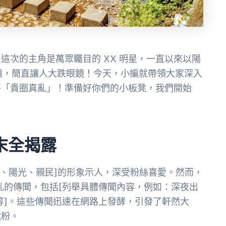
這次的主角是萬眾矚目的 XX 明星，一直以來以陽
嘖，簡直讓人大跌眼鏡！今天，小編就帶領大家深入
呼「貴圈真亂」！準備好你們的小板凳，我們開始
末全揭露
康、陽光、親民]的形象示人，深受粉絲喜愛。然而，
亂的傳聞，包括[列舉具體傳聞內容，例如：深夜出
等]。這些傳聞迅速在網路上發酵，引發了軒然大
脫粉。