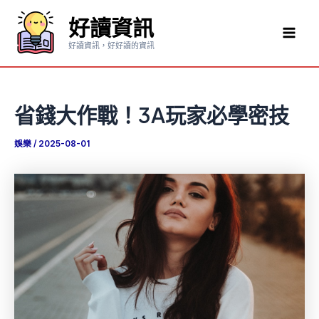
跳
好讀資訊
至
Mai
主
好讀資訊，好好讀的資訊
要
Men
內
容
省錢大作戰！3A玩家必學密技
娛樂
/
2025-08-01