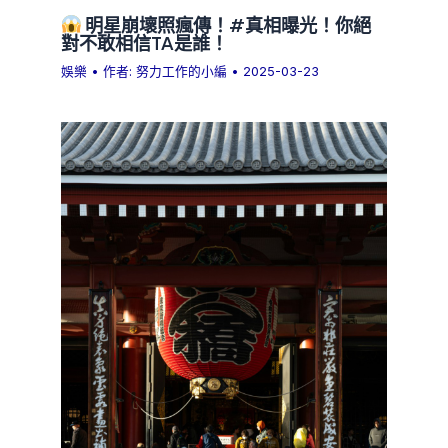
明星崩壞照瘋傳！#真相曝光！你絕
對不敢相信TA是誰！
娛樂
• 作者:
努力工作的小編
•
2025-03-23