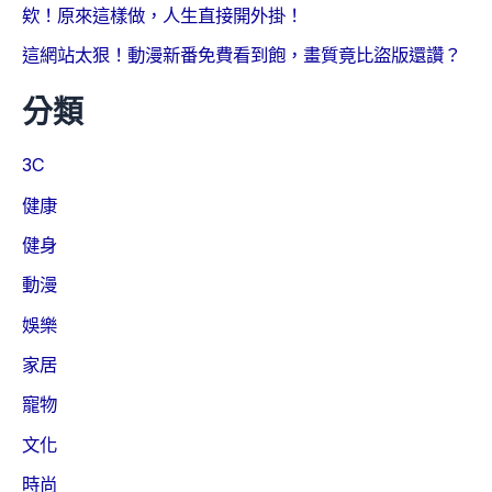
欸！原來這樣做，人生直接開外掛！
這網站太狠！動漫新番免費看到飽，畫質竟比盜版還讚？
分類
3C
健康
健身
動漫
娛樂
家居
寵物
文化
時尚