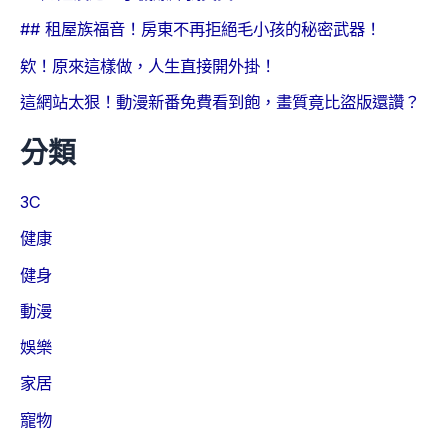
## 租屋族福音！房東不再拒絕毛小孩的秘密武器！
欸！原來這樣做，人生直接開外掛！
這網站太狠！動漫新番免費看到飽，畫質竟比盜版還讚？
分類
3C
健康
健身
動漫
娛樂
家居
寵物