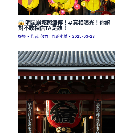
明星崩壞照瘋傳！#真相曝光！你絕
對不敢相信TA是誰！
娛樂
• 作者:
努力工作的小編
•
2025-03-23