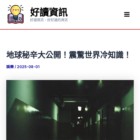
跳
好讀資訊
至
Mai
主
好讀資訊，好好讀的資訊
要
Men
內
容
地球秘辛大公開！震驚世界冷知識！
娛樂
/
2025-08-01