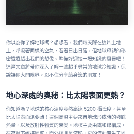
你以為你了解地球嗎？想想看，我們每天踩在這片土地
上，呼吸著同樣的空氣，看著日出日落，但地球母親的秘
密遠遠超出我們的想像。準備好迎接一場知識的風暴吧！
這篇文章將帶你深入了解一些超乎尋常的地球冷知識，保
證讓你大開眼界，忍不住分享給身邊的朋友！
地心深處的奧秘：比太陽表面更熱？
你知道嗎？地球的核心溫度竟然高達 5200 攝氏度，甚至
比太陽表面還要熱！這個高溫主要來自地球形成時的殘餘
熱量，以及放射性物質的衰變。地核主要由鐵和鎳構成，
在高壓下維持固態，而外核則呈液態，它的流動產生了地