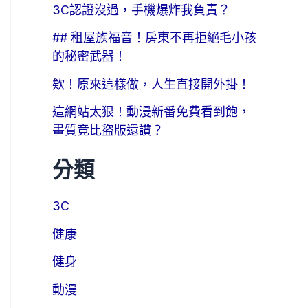
3C認證沒過，手機爆炸我負責？
## 租屋族福音！房東不再拒絕毛小孩
的秘密武器！
欸！原來這樣做，人生直接開外掛！
這網站太狠！動漫新番免費看到飽，
畫質竟比盜版還讚？
分類
3C
健康
健身
動漫