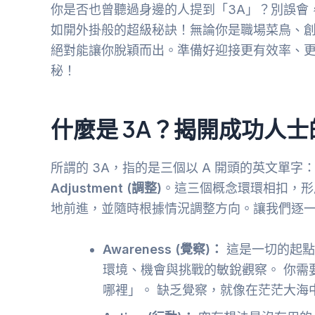
你是否也曾聽過身邊的人提到「3A」？別誤會
如開外掛般的超級秘訣！無論你是職場菜鳥、創
絕對能讓你脫穎而出。準備好迎接更有效率、更
秘！
什麼是 3A？揭開成功人
所謂的 3A，指的是三個以 A 開頭的英文單字
Adjustment (調整)
。這三個概念環環相扣，形
地前進，並隨時根據情況調整方向。讓我們逐一拆
Awareness (覺察)：
這是一切的起點
環境、機會與挑戰的敏銳觀察。 你需
哪裡」。 缺乏覺察，就像在茫茫大海