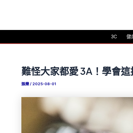
跳
至
主
要
3C
健
內
容
難怪大家都愛 3A！學會
娛樂
/
2025-08-01