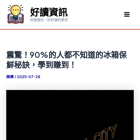
跳
好讀資訊
至
Mai
主
好讀資訊，好好讀的資訊
要
Men
內
容
震驚！90%的人都不知道的冰箱保
鮮秘訣，學到賺到！
娛樂
/
2025-07-28