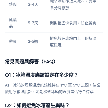
完全冷卻後放入冰箱，與生
熟肉
3-4天
食分開存放
乳製
5-7天
開封後盡快食用，防止變質
品
避免放在冰箱門上，保持溫
雞蛋
3-5週
度穩定
常見問題與解答（FAQ）
Q1：冰箱溫度應該設定在多少度？
A1：冰箱的理想溫度應該維持在 1°C 至 5°C 之間。建議
使用冰箱溫度計，定期檢查冰箱的溫度是否符合標準。
Q2：如何避免冰箱產生異味？