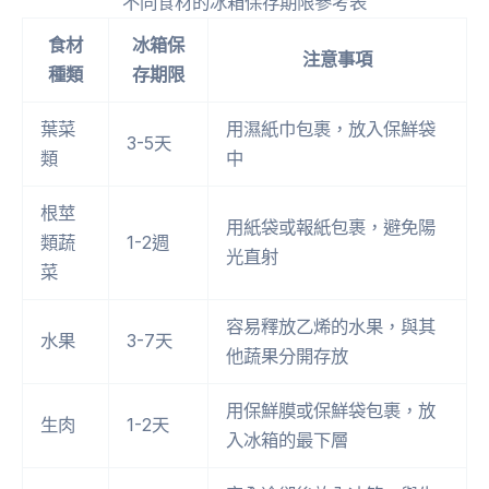
不同食材的冰箱保存期限參考表
食材
冰箱保
注意事項
種類
存期限
葉菜
用濕紙巾包裹，放入保鮮袋
3-5天
類
中
根莖
用紙袋或報紙包裹，避免陽
類蔬
1-2週
光直射
菜
容易釋放乙烯的水果，與其
水果
3-7天
他蔬果分開存放
用保鮮膜或保鮮袋包裹，放
生肉
1-2天
入冰箱的最下層