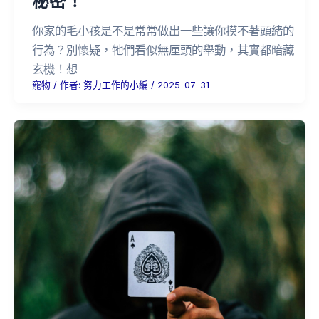
秘密！
你家的毛小孩是不是常常做出一些讓你摸不著頭緒的
行為？別懷疑，牠們看似無厘頭的舉動，其實都暗藏
玄機！想
寵物
/ 作者:
努力工作的小編
/
2025-07-31