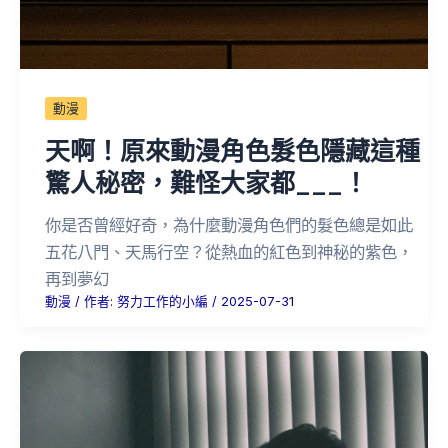
動漫
天啊！原來動漫角色髮色隱藏這種
驚人秘密，難怪大家都___！
你是否曾經好奇，為什麼動漫角色們的髮色總是如此
五花八門、天馬行空？從熱血的紅色到神秘的紫色，
再到夢幻
動漫
/ 作者:
努力工作的小編
/
2025-07-31