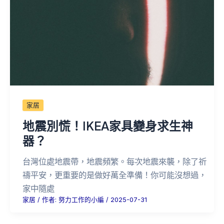
家居
地震別慌！IKEA家具變身求生神
器？
台灣位處地震帶，地震頻繁。每次地震來襲，除了祈
禱平安，更重要的是做好萬全準備！你可能沒想過，
家中隨處
家居
/ 作者:
努力工作的小編
/
2025-07-31