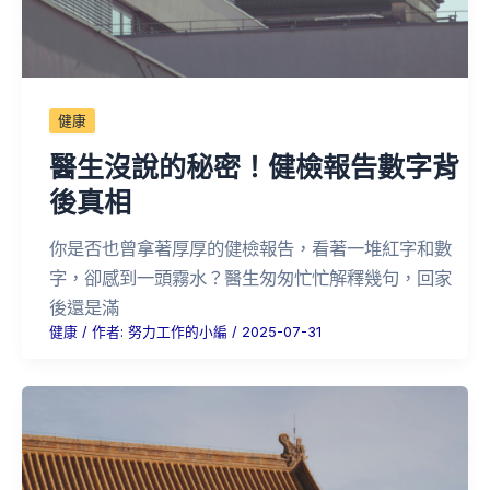
健康
醫生沒說的秘密！健檢報告數字背
後真相
你是否也曾拿著厚厚的健檢報告，看著一堆紅字和數
字，卻感到一頭霧水？醫生匆匆忙忙解釋幾句，回家
後還是滿
健康
/ 作者:
努力工作的小編
/
2025-07-31