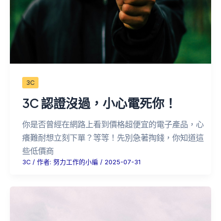
3C
3C 認證沒過，小心電死你！
你是否曾經在網路上看到價格超便宜的電子產品，心
癢難耐想立刻下單？等等！先別急著掏錢，你知道這
些低價商
3C
/ 作者:
努力工作的小編
/
2025-07-31