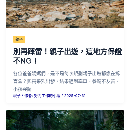
親子
別再踩雷！親子出遊，這地方保證
不NG！
各位爸爸媽媽們，是不是每次規劃親子出遊都像在拆
盲盒？興高采烈出發，結果遇到塞車、餐廳不友善、
小孩哭鬧
親子
/ 作者:
努力工作的小編
/
2025-07-31