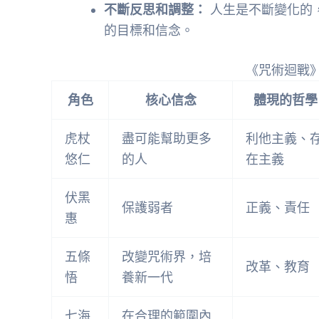
不斷反思和調整：
人生是不斷變化的
的目標和信念。
《咒術迴戰
角色
核心信念
體現的哲學
虎杖
盡可能幫助更多
利他主義、
悠仁
的人
在主義
伏黑
保護弱者
正義、責任
惠
五條
改變咒術界，培
改革、教育
悟
養新一代
七海
在合理的範圍內