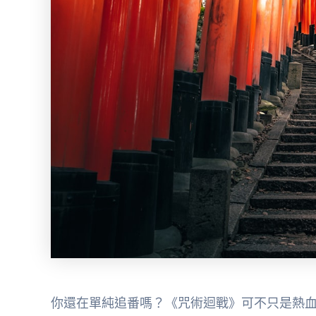
你還在單純追番嗎？《咒術迴戰》可不只是熱