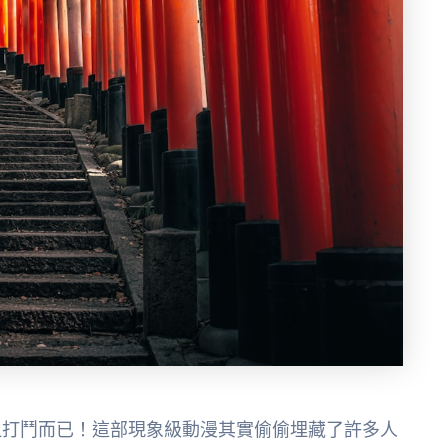
血打鬥而已！這部現象級動漫其實偷偷埋藏了許多人