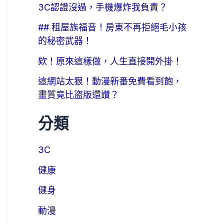
3C認證沒過，手機爆炸我負責？
## 租屋族福音！房東不再拒絕毛小孩
的秘密武器！
欸！原來這樣做，人生直接開外掛！
這網站太狠！動漫新番免費看到飽，
畫質竟比盜版還讚？
分類
3C
健康
健身
動漫