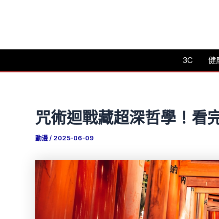
跳
至
主
要
3C
健
內
容
咒術迴戰藏超深哲學！看
動漫
/
2025-06-09