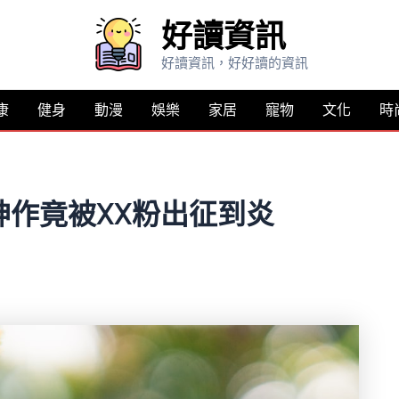
好讀資訊
好讀資訊，好好讀的資訊
康
健身
動漫
娛樂
家居
寵物
文化
時
作竟被XX粉出征到炎