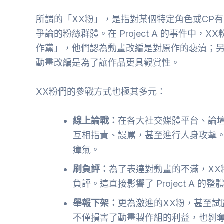
所謂的「XX粉」，是指對某個特定角色或CP
爭論的粉絲群體。在 Project A 的事件中
作黨」，他們認為動畫改編是對原作的褻瀆；
動畫改編是為了讓作品更具觀賞性。
XX粉們的參戰方式也極其多元：
線上論戰：
在各大社交媒體平台、論
互相指責、謾罵，甚至進行人身攻擊
瘴氣。
刷負評：
為了表達對動畫的不滿，XX粉們
負評。這直接影響了 Project A
舉報下架：
更為激進的XX粉，甚至試圖通
不僅損害了動畫製作組的利益，也剝