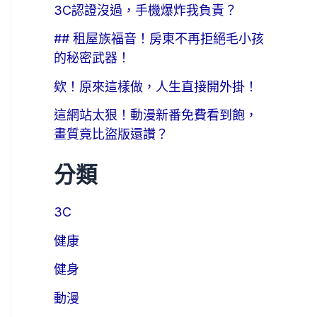
3C認證沒過，手機爆炸我負責？
## 租屋族福音！房東不再拒絕毛小孩
的秘密武器！
欸！原來這樣做，人生直接開外掛！
這網站太狠！動漫新番免費看到飽，
畫質竟比盜版還讚？
分類
3C
健康
健身
動漫