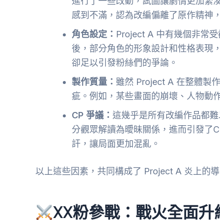
進行了一些改動，試圖讓劇情更加緊
感到不滿，認為改編偏離了原作精神
角色設定：
Project A 中有幾
後，部分角色的形象設計和性格表現
卻足以引發粉絲們的爭論。
製作質量：
雖然 Project A 
疵。例如，某些畫面的崩壞、人物動
CP 爭議：
這幾乎是所有改編作品都難
分觀眾解讀為曖昧關係，進而引發了C
訐，讓局面更加混亂。
以上這些因素，共同構成了 Project A 炎
XX粉參戰：戰火全面升