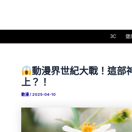
跳
至
主
要
3C
健
內
容
動漫界世紀大戰！這部神
上？！
動漫
/
2025-04-10